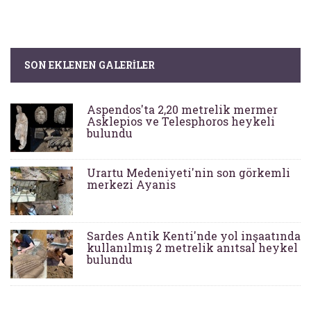
SON EKLENEN GALERILER
Aspendos'ta 2,20 metrelik mermer
Asklepios ve Telesphoros heykeli
bulundu
Urartu Medeniyeti'nin son görkemli
merkezi Ayanis
Sardes Antik Kenti'nde yol inşaatında
kullanılmış 2 metrelik anıtsal heykel
bulundu