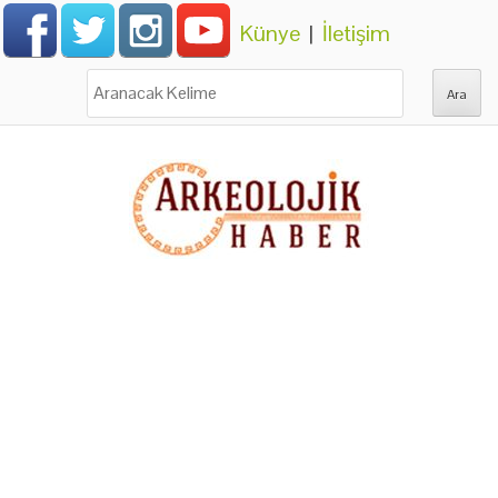
Künye
|
İletişim
Ara: