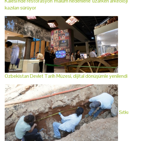
Kalesi'nde restorasyon 'malum nedenlerle' uzarken arkeoloji
kazıları sürüyor
Özbekistan Devlet Tarih Müzesi, dijital dönüşümle yenilendi
Sıtkı