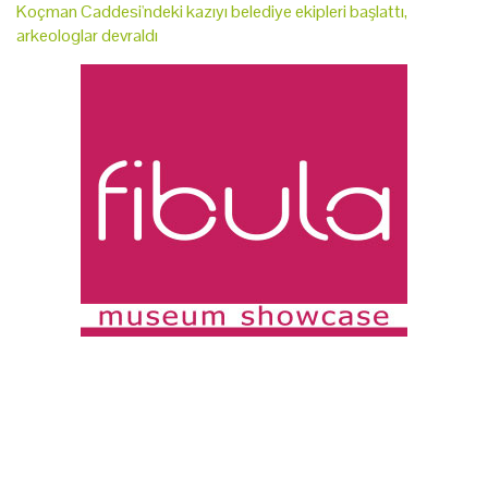
Koçman Caddesi'ndeki kazıyı belediye ekipleri başlattı,
arkeologlar devraldı