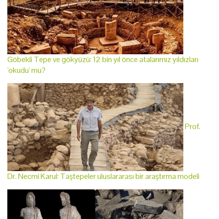
Göbekli Tepe ve gökyüzü: 12 bin yıl önce atalarımız yıldızları
'okudu' mu?
Prof.
Dr. Necmi Karul: Taştepeler uluslararası bir araştırma modeli