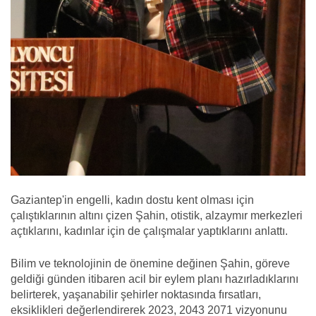
Gaziantep'in engelli, kadın dostu kent olması için
çalıştıklarının altını çizen Şahin, otistik, alzaymır merkezleri
açtıklarını, kadınlar için de çalışmalar yaptıklarını anlattı.
Bilim ve teknolojinin de önemine değinen Şahin, göreve
geldiği günden itibaren acil bir eylem planı hazırladıklarını
belirterek, yaşanabilir şehirler noktasında fırsatları,
eksiklikleri değerlendirerek 2023, 2043 2071 vizyonunu