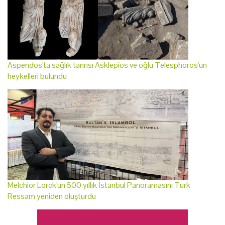
Aspendos'ta sağlık tanrısı Asklepios ve oğlu Telesphoros'un
heykelleri bulundu
Melchior Lorck'un 500 yıllık İstanbul Panoramasını Türk
Ressam yeniden oluşturdu