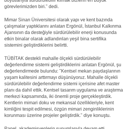
boyutlarıyla sürdürülebilir kılmak bizlerin en büyük
görevlerimizden biri." dedi.
Mimar Sinan Üniversitesi olarak yapı ve kent bazında
çalışmalar yaptıklarını anlatan Ergönül, İstanbul Kalkınma
Ajansının da desteğiyle sürdürülebilir enerji konusunda
etkin binalar olarak adlandırılan yeşil bina sertifika
sistemini geliştirdiklerini belirtti.
TÜBİTAK destekli mahalle ölçekli sürdürülebilir
değerlendirme sistemi geliştirdiklerini anlatan Ergönül, şu
değerlendirmede bulundu: "Kentsel mekan paydaşlarının
yaşam kalitesini arttırmayı düşünüyoruz. Mahalle ölçekli
sürdürülebilir değerlendirme sistemi içerisine afet master
planı da dahil ettik. Kentsel tasarım uygulama ve araştırma
merkezi kapsamında, iki önemli proje gerçekleştirdik.
Kentlerin mimari doku ve mekansal özellikleriyle, kent
kimliğini tespit edilmesi, özgün mimari zenginliklerinin
korunması üzerine projeler geliştirdik." diye konuştu.
Panel, akademisyenlerin sunumlarıyla devam etti.