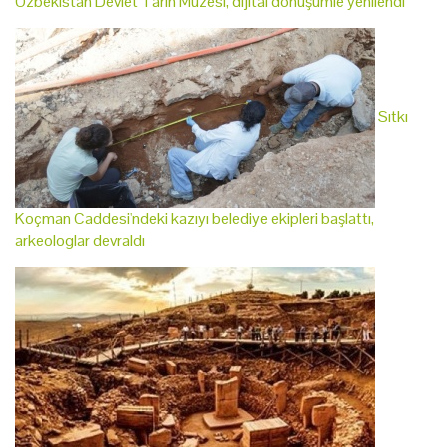
Özbekistan Devlet Tarih Müzesi, dijital dönüşümle yenilendi
Sıtkı
Koçman Caddesi'ndeki kazıyı belediye ekipleri başlattı,
arkeologlar devraldı