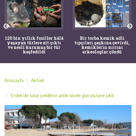
120 bin yıllık fosiller hâlâ
Bir torba kemik adli
yaşayan türlere ait çıktı
tıpçıları şaşkına çevirdi,
ve nesli kurumuş bir tür
kemiklerin sırrını
keşfedildi
arkeologlar çözdü
Anasayfa
Aktüel
Erdek'de sular çekilince antik iskele gün yüzüne çıktı