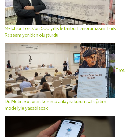
Melchior Lorck'un 500 yıllık İstanbul Panoramasını Türk
Ressam yeniden oluşturdu
Prof.
Dr. Metin Sözen'in koruma anlayışı kurumsal eğitim
modeliyle yaşatılacak