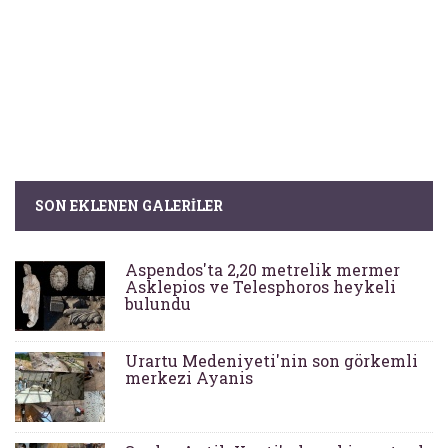
SON EKLENEN GALERILER
Aspendos'ta 2,20 metrelik mermer
Asklepios ve Telesphoros heykeli
bulundu
Urartu Medeniyeti'nin son görkemli
merkezi Ayanis