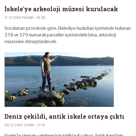
İskele'ye arkeoloji müzesi kurulacak
11.12.2016 PAZAR - 18:50
İmzalanan protokole göre, Belediye hudutları içerisinde bulunan
378 ve 379 numaralı parseller içerisindeki bina, arkeoloji
müzesine dönüştürülecek.
Deniz çekildi, antik iskele ortaya çıktı
09.12.2016 CUMA - 17:51
Erdek'te denizin çekilmesiyle birlikte Kyzikos Antik Kenti'nin