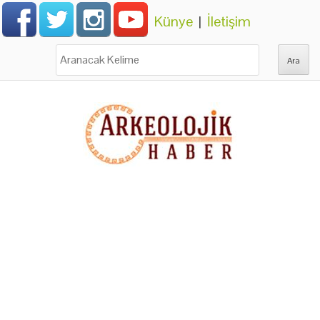
Künye
|
İletişim
Ara: