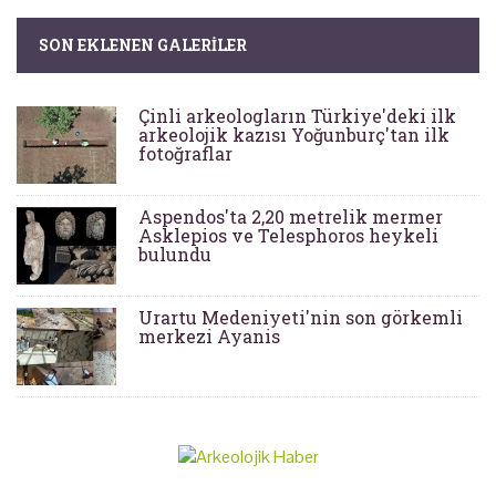
SON EKLENEN GALERILER
Çinli arkeologların Türkiye'deki ilk
arkeolojik kazısı Yoğunburç'tan ilk
fotoğraflar
Aspendos'ta 2,20 metrelik mermer
Asklepios ve Telesphoros heykeli
bulundu
Urartu Medeniyeti'nin son görkemli
merkezi Ayanis