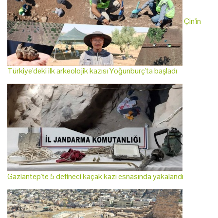
Çin'in
Türkiye'deki ilk arkeolojik kazısı Yoğunburç'ta başladı
Gaziantep'te 5 defineci kaçak kazı esnasında yakalandı