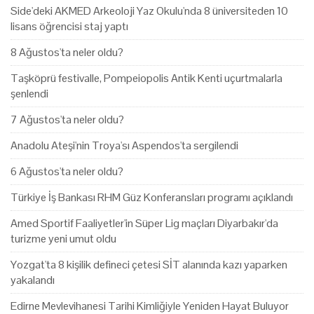
Side'deki AKMED Arkeoloji Yaz Okulu'nda 8 üniversiteden 10
lisans öğrencisi staj yaptı
8 Ağustos'ta neler oldu?
Taşköprü festivalle, Pompeiopolis Antik Kenti uçurtmalarla
şenlendi
7 Ağustos'ta neler oldu?
Anadolu Ateşi'nin Troya'sı Aspendos'ta sergilendi
6 Ağustos'ta neler oldu?
Türkiye İş Bankası RHM Güz Konferansları programı açıklandı
Amed Sportif Faaliyetler'in Süper Lig maçları Diyarbakır'da
turizme yeni umut oldu
Yozgat'ta 8 kişilik defineci çetesi SİT alanında kazı yaparken
yakalandı
Edirne Mevlevihanesi Tarihi Kimliğiyle Yeniden Hayat Buluyor