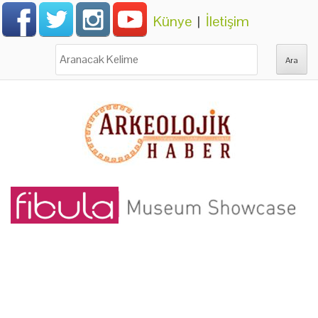
Künye
|
İletişim
Ara: