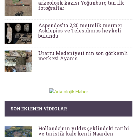
arkeolojik kazısı Yoğunburç'tan ilk
fotoğraflar
Aspendos'ta 2,20 metrelik mermer
Asklepios ve Telesphoros heykeli
bulundu
Urartu Medeniyeti'nin son görkemli
merkezi Ayanis
SON EKLENEN VIDEOLAR
Hollanda'nın yıldız şeklindeki tarihi
ve turistik kale kenti Naarden