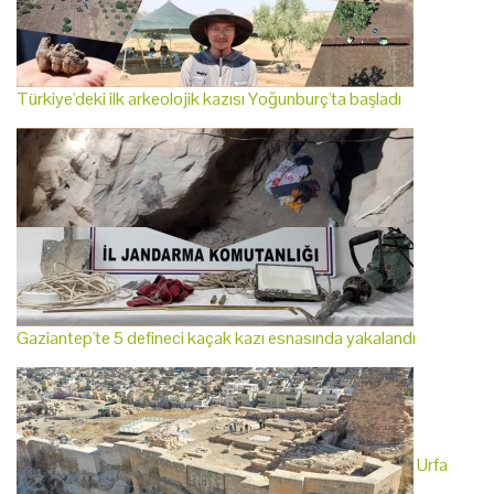
Türkiye'deki ilk arkeolojik kazısı Yoğunburç'ta başladı
Gaziantep'te 5 defineci kaçak kazı esnasında yakalandı
Urfa