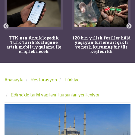
TTK'nın Ansiklopedik
120 bin yıllık fosiller hâlâ
Türk Tarih Sözlüğüne
yaşayan türlere ait çıktı
artık mobil uygulama ile
ve nesli kurumuş bir tür
erişilebilecek
keşfedildi
Anasayfa
Restorasyon
Türkiye
Edirne'de tarihi yapıların kurşunları yenileniyor