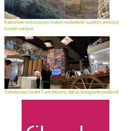
Kalesi'nde restorasyon 'malum nedenlerle' uzarken arkeoloji
kazıları sürüyor
Özbekistan Devlet Tarih Müzesi, dijital dönüşümle yenilendi