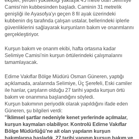
ekipler, yerden yüksekliği yaklaşık 45 metre olan Selimiye
Camisi'nin kubbesinden başladı. Caminin 31 metrelik
genişliği ile Ayasofya'yı geçen 8 fil ayak üzerindeki
kubbenin dış tarafında çalışan ustalar, bellerindeki iplerle
güvenliklerini sağlayarak kurşunların bakım ve onarımlarını
gerçekleştiriyor.
Kurşun bakım ve onarım ekibi, hafta ortasına kadar
Selimiye Camisi'nin kurşun örtülerindeki çalışmalarını
tamamlayacak.
Edirne Vakıflar Bölge Müdürü Osman Güneren, yaptığı
açıklamada, aralarında Selimiye, Üç Şerefeli, Eski camiler
ile hanlar, çarşıların olduğu 27 tarihi yapıda kurşun örtü
bakım ve onarımına başlandığını söyledi.
Kurşun bakımının periyodik olarak yapıldığını ifade eden
Güneren, şu bilgileri verdi:
"İklimsel şartlar nedeniyle kenet yerlerinde açılmalar,
kurşun kaymaları olabiliyor. Kontrolü Edirne Vakıflar
Bölge Müdürlüğü'ne ait olan yapıların kurşun
bakımlarına başladık. 27 tarihi yapının kurşun bakım ve