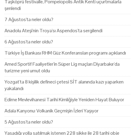
Taşköprü festivalle, Pompeiopolis Antik Kenti uçurtmalarla
şenlendi
7 Ağustos'ta neler oldu?
Anadolu Ateşi'nin Troya'sı Aspendos'ta sergilendi
6 Ağustos'ta neler oldu?
Türkiye İş Bankası RHM Güz Konferansları programı açıklandı
Amed Sportif Faaliyetler'in Süper Lig maçları Diyarbakır'da
turizme yeni umut oldu
Yozgat'ta 8 kişilik defineci çetesi SİT alanında kazı yaparken
yakalandı
Edirne Mevlevihanesi Tarihi Kimliğiyle Yeniden Hayat Buluyor
Adala Kanyonu: Volkanik Geçmişin İzleri Yaşıyor
5 Ağustos'ta neler oldu?
Yasadığı yolla satılmak istenen 228 sikke ile 28 tarihi obje