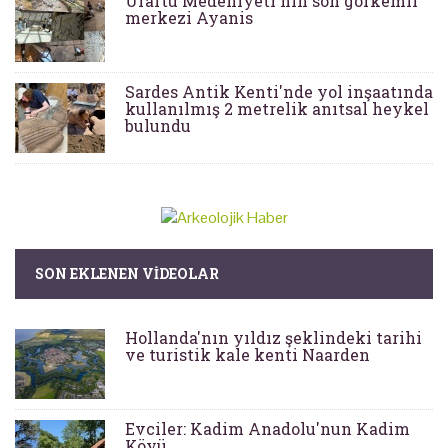
Urartu Medeniyeti'nin son görkemli
merkezi Ayanis
Sardes Antik Kenti'nde yol inşaatında
kullanılmış 2 metrelik anıtsal heykel
bulundu
SON EKLENEN VIDEOLAR
Hollanda'nın yıldız şeklindeki tarihi
ve turistik kale kenti Naarden
Evciler: Kadim Anadolu'nun Kadim
Köyü