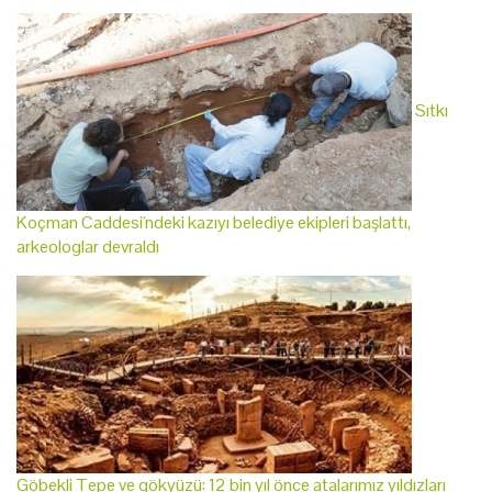
Sıtkı
Koçman Caddesi'ndeki kazıyı belediye ekipleri başlattı,
arkeologlar devraldı
Göbekli Tepe ve gökyüzü: 12 bin yıl önce atalarımız yıldızları