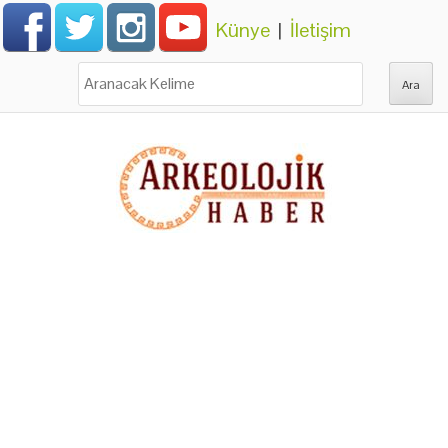
Künye
|
İletişim
Ara: