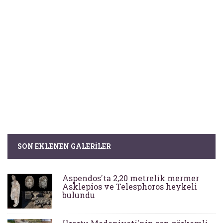
SON EKLENEN GALERILER
Aspendos'ta 2,20 metrelik mermer
Asklepios ve Telesphoros heykeli
bulundu