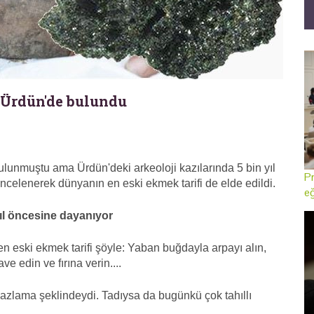
 Ürdün'de bulundu
lunmuştu ama Ürdün'deki arkeoloji kazılarında 5 bin yıl
Pr
 incelenerek dünyanın en eski ekmek tarifi de elde edildi.
eğ
yıl öncesine dayanıyor
en eski ekmek tarifi şöyle: Yaban buğdayla arpayı alın,
ave edin ve fırına verin....
zlama şeklindeydi. Tadıysa da bugünkü çok tahıllı