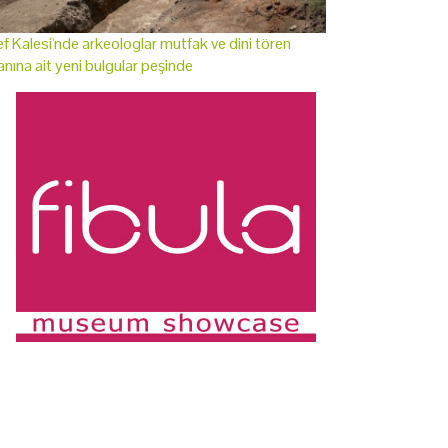
f Kalesi'nde arkeologlar mutfak ve dini tören
anına ait yeni bulgular peşinde