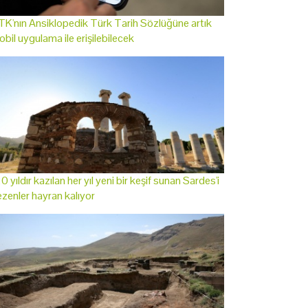
K'nın Ansiklopedik Türk Tarih Sözlüğüne artık
bil uygulama ile erişilebilecek
0 yıldır kazılan her yıl yeni bir keşif sunan Sardes'i
zenler hayran kalıyor