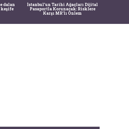
Ma
e dalan
İstanbul'un Tarihi Ağaçları Dijital
Operasy
 keşife
Pasaportla Korunacak: Risklere
M
Karşı MR'lı Önlem