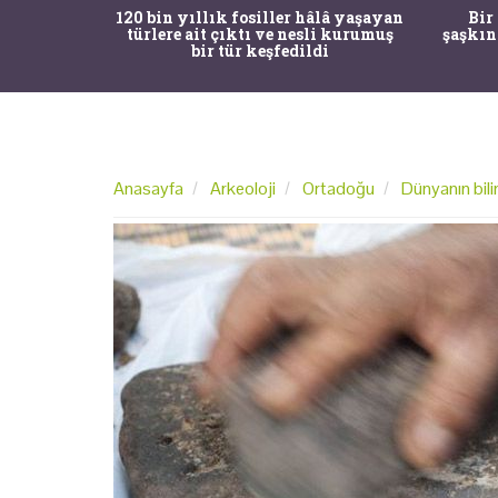
ürk Tarih
120 bin yıllık fosiller hâlâ yaşayan
Bir
gulama ile
türlere ait çıktı ve nesli kurumuş
şaşkın
bir tür keşfedildi
Anasayfa
Arkeoloji
Ortadoğu
Dünyanın bil