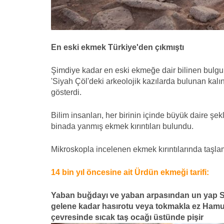
En eski ekmek Türkiye'den çıkmıştı
Şimdiye kadar en eski ekmeğe dair bilinen bulgul
'Siyah Çöl'deki arkeolojik kazılarda bulunan kalın
gösterdi.
Bilim insanları, her birinin içinde büyük daire şek
binada yanmış ekmek kırıntıları bulundu.
Mikroskopla incelenen ekmek kırıntılarında taşlam
14 bin yıl öncesine ait Ürdün ekmeği tarifi:
Yaban buğdayı ve yaban arpasından un yap
S
gelene kadar hasırotu veya tokmakla ez
Hamur
çevresinde sıcak taş ocağı üstünde pişir