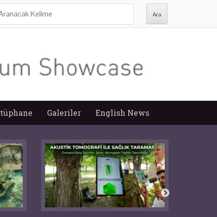
ra:
tüphane
Galeriler
English News