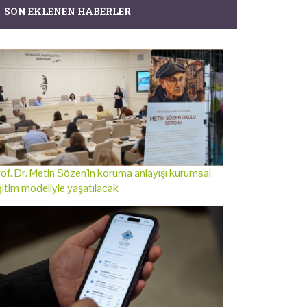
SON EKLENEN HABERLER
of. Dr. Metin Sözen'in koruma anlayışı kurumsal
itim modeliyle yaşatılacak