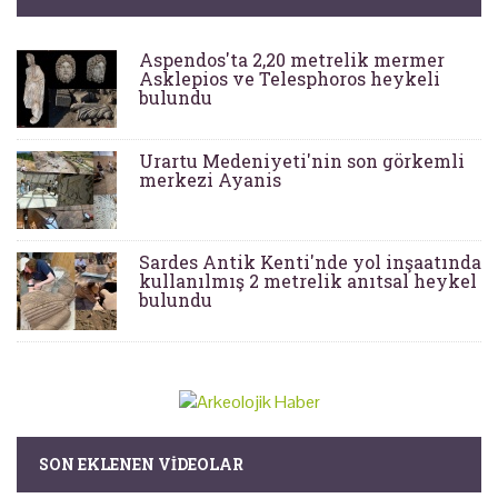
Aspendos'ta 2,20 metrelik mermer
Asklepios ve Telesphoros heykeli
bulundu
Urartu Medeniyeti'nin son görkemli
merkezi Ayanis
Sardes Antik Kenti'nde yol inşaatında
kullanılmış 2 metrelik anıtsal heykel
bulundu
SON EKLENEN VIDEOLAR