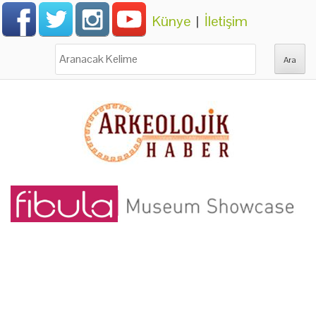
Künye
|
İletişim
Ara: