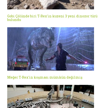
Gobi Çölünde biri T-Rex'in kuzeni 3 yeni dinozor türü
bulundu
Meğer T-Rex'in koşması mümkün değilmiş