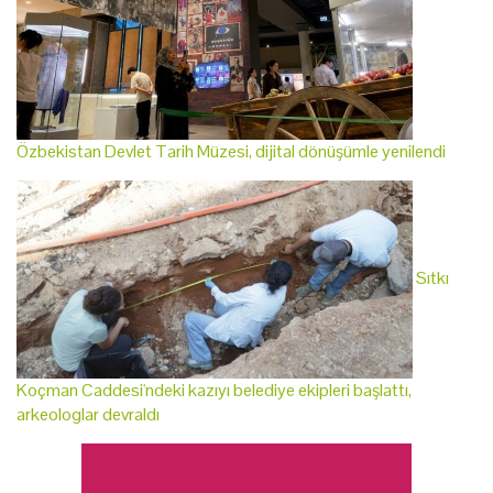
Özbekistan Devlet Tarih Müzesi, dijital dönüşümle yenilendi
Sıtkı
Koçman Caddesi'ndeki kazıyı belediye ekipleri başlattı,
arkeologlar devraldı