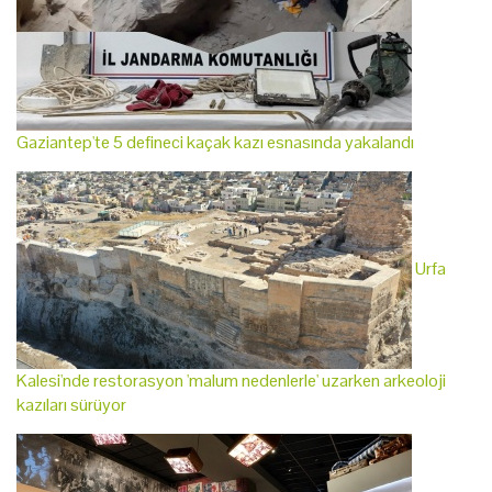
Gaziantep'te 5 defineci kaçak kazı esnasında yakalandı
Urfa
Kalesi'nde restorasyon 'malum nedenlerle' uzarken arkeoloji
kazıları sürüyor