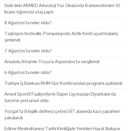
Side'deki AKMED Arkeoloji Yaz Okulu'nda 8 üniversiteden 10
lisans öğrencisi staj yaptı
8 Ağustos'ta neler oldu?
Taşköprü festivalle, Pompeiopolis Antik Kenti uçurtmalarla
şenlendi
7 Ağustos'ta neler oldu?
Anadolu Ateşi'nin Troya'sı Aspendos'ta sergilendi
6 Ağustos'ta neler oldu?
Türkiye İş Bankası RHM Güz Konferansları programı açıklandı
Amed Sportif Faaliyetler'in Süper Lig maçları Diyarbakır'da
turizme yeni umut oldu
Yozgat'ta 8 kişilik defineci çetesi SİT alanında kazı yaparken
yakalandı
Edirne Mevlevihanesi Tarihi Kimliğiyle Yeniden Hayat Buluyor