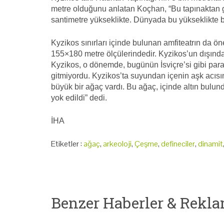
metre olduğunu anlatan Koçhan, “Bu tapınaktan g
santimetre yükseklikte. Dünyada bu yükseklikte b
Kyzikos sınırları içinde bulunan amfiteatrın da ö
155×180 metre ölçülerindedir. Kyzikos’un dışın
Kyzikos, o dönemde, bugünün İsviçre’si gibi pa
gitmiyordu. Kyzikos’ta suyundan içenin aşk acıs
büyük bir ağaç vardı. Bu ağaç, içinde altın bulund
yok edildi” dedi.
İHA
Etiketler :
ağaç
,
arkeoloji
,
Çeşme
,
defineciler
,
dinamit
Benzer Haberler & Rekla