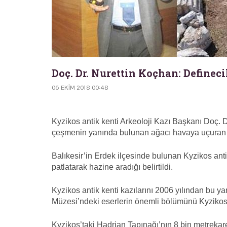
Doç. Dr. Nurettin Koçhan: Definec
06 EKIM 2018 00:48
Kyzikos antik kenti Arkeoloji Kazı Başkanı Doç. Dr
çeşmenin yanında bulunan ağacı havaya uçuran defi
Balıkesir’in Erdek ilçesinde bulunan Kyzikos anti
patlatarak hazine aradığı belirtildi.
Kyzikos antik kenti kazılarını 2006 yılından bu y
Müzesi’ndeki eserlerin önemli bölümünü Kyzikos’t
Kyzikos’taki Hadrian Tapınağı’nın 8 bin metrekar