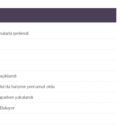
alarla şenlendi
açıklandı
akır'da turizme yeni umut oldu
yaparken yakalandı
 Buluyor