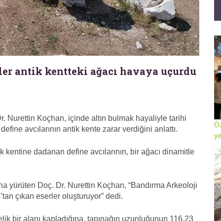
iler antik kentteki ağacı havaya uçurdu
. Nurettin Koçhan, içinde altın bulmak hayaliyle tarihi
Öz
ne avcılarının antik kente zarar verdiğini anlattı.
ye
k kentine dadanan define avcılarının, bir ağacı dinamitle
ana yürüten Doç. Dr. Nurettin Koçhan, “Bandırma Arkeoloji
an çıkan eserler oluşturuyor” dedi.
elik bir alanı kapladığına, tapınağın uzunluğunun 116,23