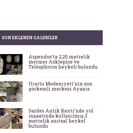
SON EKLENEN GALERILER
Aspendos'ta 2,20 metrelik
mermer Asklepios ve
Telesphoros heykeli bulundu
Urartu Medeniyeti'nin son
görkemli merkezi Ayanis
Sardes Antik Kenti'nde yol
inşaatında kullanılmış 2
metrelik anıtsal heykel
bulundu