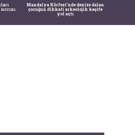
İstanbul
ıları
Mandalya Körfezi’nde denize dalan
Pasapo
 sırrını
çocuğun dikkati arkeolojik keşife
yol açtı