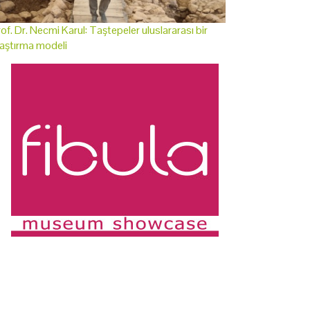
of. Dr. Necmi Karul: Taştepeler uluslararası bir
aştırma modeli