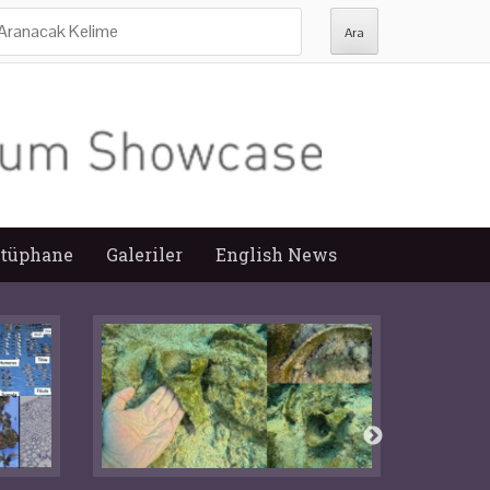
ra:
tüphane
Galeriler
English News