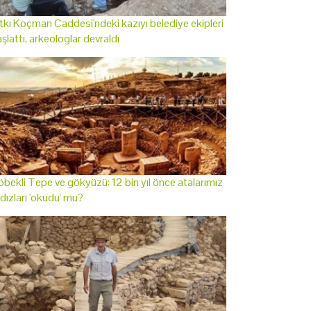
tkı Koçman Caddesi'ndeki kazıyı belediye ekipleri
şlattı, arkeologlar devraldı
bekli Tepe ve gökyüzü: 12 bin yıl önce atalarımız
ldızları 'okudu' mu?