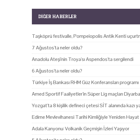
DIĞER HABERLER
Taşköprü festivalle, Pompeiopolis Antik Kenti uçurtm
7 Ağustos'ta neler oldu?
Anadolu Ateşi'nin Troya'sı Aspendos'ta sergilendi
6 Ağustos'ta neler oldu?
Türkiye İş Bankası RHM Güz Konferansları programı 
Amed Sportif Faaliyetler'in Süper Lig maçları Diyarb
Yozgat'ta 8 kişilik defineci çetesi SİT alanında kazı 
Edirne Mevlevihanesi Tarihi Kimliğiyle Yeniden Hayat
Adala Kanyonu: Volkanik Geçmişin İzleri Yaşıyor