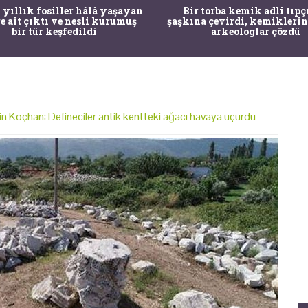
 yıllık fosiller hâlâ yaşayan
Bir torba kemik adli tıpç
re ait çıktı ve nesli kurumuş
şaşkına çevirdi, kemiklerin
bir tür keşfedildi
arkeologlar çözdü
in Koçhan: Defineciler antik kentteki ağacı havaya uçurdu