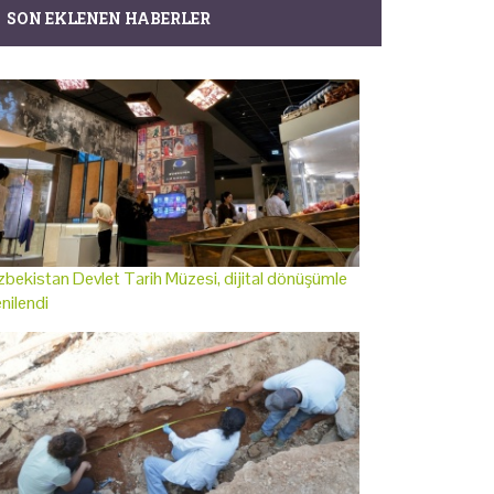
SON EKLENEN HABERLER
bekistan Devlet Tarih Müzesi, dijital dönüşümle
nilendi