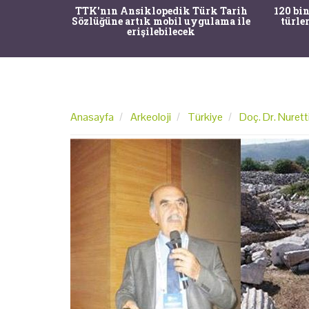
nrısı
TTK'nın Ansiklopedik Türk Tarih
120 bin
horos'un
Sözlüğüne artık mobil uygulama ile
türle
du
erişilebilecek
Anasayfa
Arkeoloji
Türkiye
Doç. Dr. Nurett