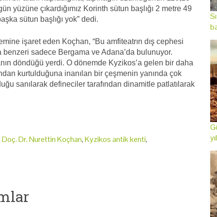
ün yüzüne çıkardığımız Korinth sütun başlığı 2 metre 49
Sı
aşka sütun başlığı yok” dedi.
ba
nemine işaret eden Koçhan, “Bu amfiteatrın dış cephesi
da benzeri sadece Bergama ve Adana’da bulunuyor.
ranın döndüğü yerdi. O dönemde Kyzikos’a gelen bir daha
ından kurtulduğuna inanılan bir çeşmenin yanında çok
uğu sanılarak defineciler tarafından dinamitle patlatılarak
Gö
yı
,
Doç. Dr. Nurettin Koçhan
,
Kyzikos antik kenti
,
mlar