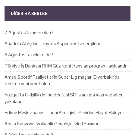
DIĞER HABERLER
7 Ağustos'ta neler oldu?
Anadolu Ateşi'nin Troya'sı Aspendos'ta sergilendi
6 Ağustos'ta neler oldu?
Türkiye İş Bankası RHM Güz Konferansları programı açıklandı
Amed Sportif Faaliyetler'in Süper Lig maçları Diyarbakır'da
turizme yeni umut oldu
Yozgat'ta 8 kişilik defineci çetesi SİT alanında kazı yaparken
yakalandı
Edirne Mevlevihanesi Tarihi Kimliğiyle Yeniden Hayat Buluyor
Adala Kanyonu: Volkanik Geçmişin İzleri Yaşıyor
5 Ağustos'ta neler oldu?