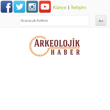
Künye
|
İletişim
Ara: