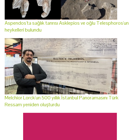
Aspendos'ta sağlık tanrısı Asklepios ve oğlu Telesphoros'un
heykelleri bulundu
Melchior Lorck'un 500 yıllık İstanbul Panoramasını Türk
Ressam yeniden oluşturdu