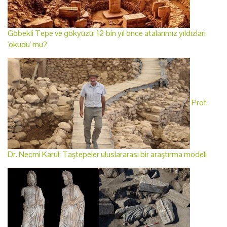
Göbekli Tepe ve gökyüzü: 12 bin yıl önce atalarımız yıldızları
'okudu' mu?
Prof.
Dr. Necmi Karul: Taştepeler uluslararası bir araştırma modeli