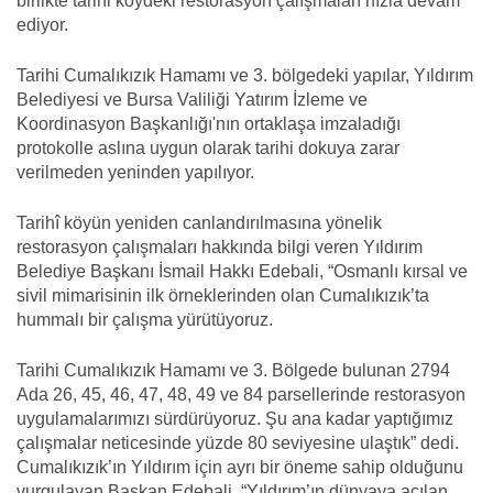
birlikte tarihi köydeki restorasyon çalışmaları hızla devam
ediyor.
Tarihi Cumalıkızık Hamamı ve 3. bölgedeki yapılar, Yıldırım
Belediyesi ve Bursa Valiliği Yatırım İzleme ve
Koordinasyon Başkanlığı'nın ortaklaşa imzaladığı
protokolle aslına uygun olarak tarihi dokuya zarar
verilmeden yeninden yapılıyor.
Tarihî köyün yeniden canlandırılmasına yönelik
restorasyon çalışmaları hakkında bilgi veren Yıldırım
Belediye Başkanı İsmail Hakkı Edebali, “Osmanlı kırsal ve
sivil mimarisinin ilk örneklerinden olan Cumalıkızık’ta
hummalı bir çalışma yürütüyoruz.
Tarihi Cumalıkızık Hamamı ve 3. Bölgede bulunan 2794
Ada 26, 45, 46, 47, 48, 49 ve 84 parsellerinde restorasyon
uygulamalarımızı sürdürüyoruz. Şu ana kadar yaptığımız
çalışmalar neticesinde yüzde 80 seviyesine ulaştık” dedi.
Cumalıkızık’ın Yıldırım için ayrı bir öneme sahip olduğunu
vurgulayan Başkan Edebali, “Yıldırım’ın dünyaya açılan