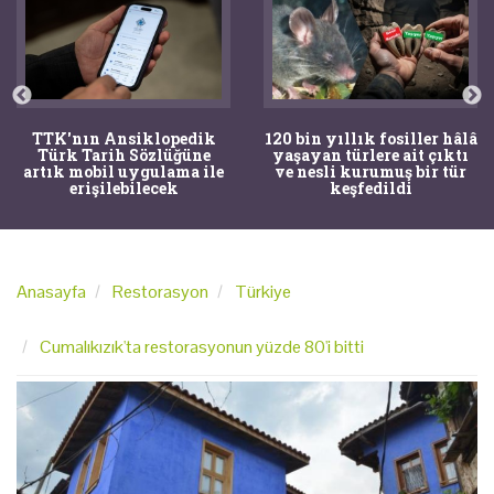
120 bin yıllık fosiller hâlâ
Bir torba kemik adli
yaşayan türlere ait çıktı
tıpçıları şaşkına çevirdi,
ve nesli kurumuş bir tür
kemiklerin sırrını
keşfedildi
arkeologlar çözdü
Anasayfa
Restorasyon
Türkiye
Cumalıkızık'ta restorasyonun yüzde 80'i bitti