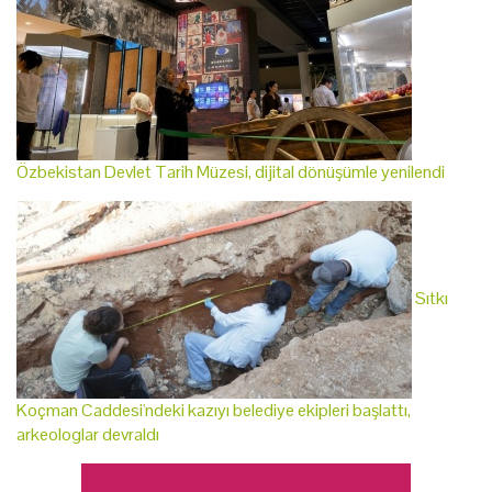
Özbekistan Devlet Tarih Müzesi, dijital dönüşümle yenilendi
Sıtkı
Koçman Caddesi'ndeki kazıyı belediye ekipleri başlattı,
arkeologlar devraldı