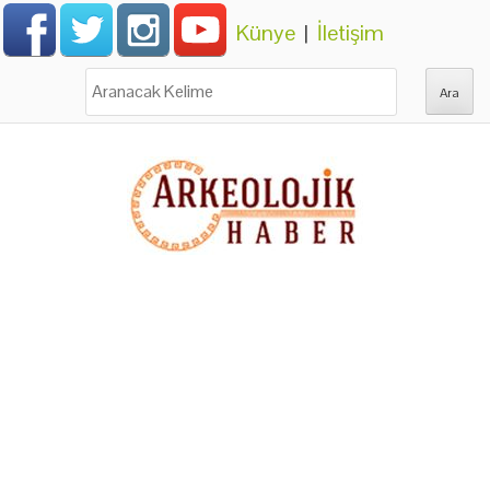
Künye
|
İletişim
Ara: