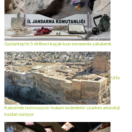
Gaziantep'te 5 defineci kaçak kazı esnasında yakalandı
Urfa
Kalesi'nde restorasyon 'malum nedenlerle' uzarken arkeoloji
kazıları sürüyor