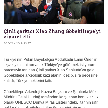
Çinli şarkıcı Xiao Zhang Göbeklitepe'yi
ziyaret etti
30 OCAK 2019 23:37
Türkiye'nin Pekin Büyükelçisi Abdulkadir Emin Önen'in
teşvikiyle seni romantik Türkiye'ye götürmek istiyorum
parçasıyla tanınan Çinli şarkıcı Xiao Şanlıurfa'ya geldi;
Göbeklitepe arkeolojik kazı alanını gezip, sıra gecesine
katıldı, Türk yemeklerini tattı.
Göbeklitepe Arkeoloji Kazısı Başkanı ve Şanlıurfa Müze
Müdürü Celal Uludağ tarafından karşılanan konuklar, ilk
olarak UNESCO Dünya Miras Listesi'ndeki, "tarihin sıfır
noktası" olarak nitelendirilen ören yerini ziyaret etti.