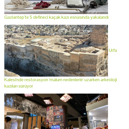
Gaziantep'te 5 defineci kaçak kazı esnasında yakalandı
Urfa
Kalesi'nde restorasyon 'malum nedenlerle' uzarken arkeoloji
kazıları sürüyor