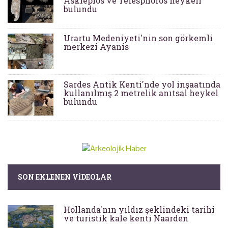
Asklepios ve Telesphoros heykeli
bulundu
Urartu Medeniyeti'nin son görkemli
merkezi Ayanis
Sardes Antik Kenti'nde yol inşaatında
kullanılmış 2 metrelik anıtsal heykel
bulundu
SON EKLENEN VIDEOLAR
Hollanda'nın yıldız şeklindeki tarihi
ve turistik kale kenti Naarden