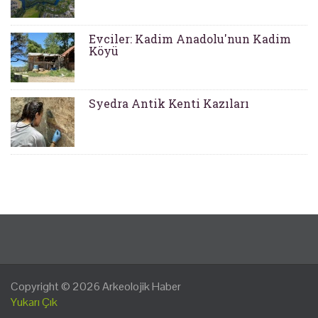
Evciler: Kadim Anadolu'nun Kadim
Köyü
Syedra Antik Kenti Kazıları
Copyright © 2026
Arkeolojik Haber
Yukarı Çık