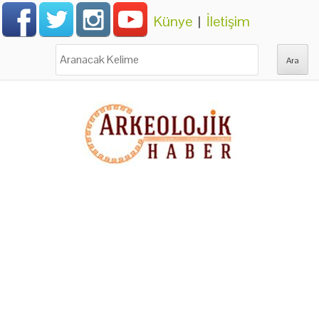
Künye
|
İletişim
Ara: