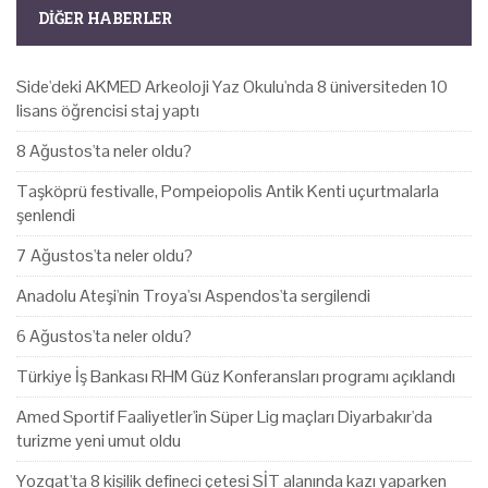
DIĞER HABERLER
Side'deki AKMED Arkeoloji Yaz Okulu'nda 8 üniversiteden 10
lisans öğrencisi staj yaptı
8 Ağustos'ta neler oldu?
Taşköprü festivalle, Pompeiopolis Antik Kenti uçurtmalarla
şenlendi
7 Ağustos'ta neler oldu?
Anadolu Ateşi'nin Troya'sı Aspendos'ta sergilendi
6 Ağustos'ta neler oldu?
Türkiye İş Bankası RHM Güz Konferansları programı açıklandı
Amed Sportif Faaliyetler'in Süper Lig maçları Diyarbakır'da
turizme yeni umut oldu
Yozgat'ta 8 kişilik defineci çetesi SİT alanında kazı yaparken