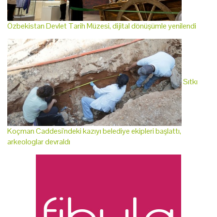
Özbekistan Devlet Tarih Müzesi, dijital dönüşümle yenilendi
Sıtkı
Koçman Caddesi'ndeki kazıyı belediye ekipleri başlattı,
arkeologlar devraldı