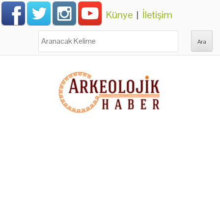
Künye
|
İletişim
Ara: