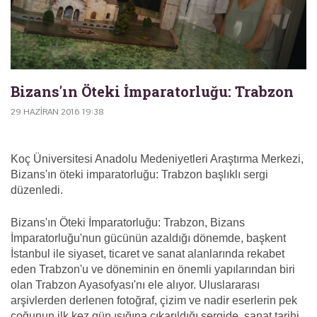
Bizans'ın Öteki İmparatorluğu: Trabzon
29 HAZIRAN 2016 19:38
Koç Üniversitesi Anadolu Medeniyetleri Araştırma Merkezi,
Bizans'ın öteki imparatorluğu: Trabzon başlıklı sergi
düzenledi.
Bizans'ın Öteki İmparatorluğu: Trabzon, Bizans
İmparatorluğu'nun gücünün azaldığı dönemde, başkent
İstanbul ile siyaset, ticaret ve sanat alanlarında rekabet
eden Trabzon'u ve döneminin en önemli yapılarından biri
olan Trabzon Ayasofyası'nı ele alıyor. Uluslararası
arşivlerden derlenen fotoğraf, çizim ve nadir eserlerin pek
çoğunun ilk kez gün ışığına çıkarıldığı sergide, sanat tarihi