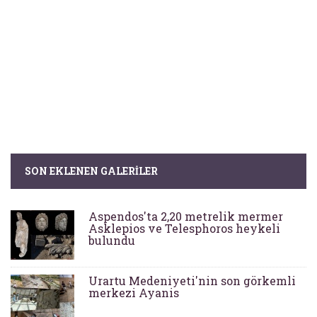
SON EKLENEN GALERILER
Aspendos'ta 2,20 metrelik mermer
Asklepios ve Telesphoros heykeli
bulundu
Urartu Medeniyeti'nin son görkemli
merkezi Ayanis