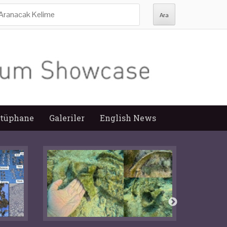
ra:
tüphane
Galeriler
English News