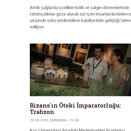
Antik çağlarda özellikle kıtlık ve salgın dönemlerinde
rahatsızlıkları göze alarak süt içen insanlarda binlerc
yıl içinde sütü sindirebilme kabiliyetinin geliştiği tahm
ediliyor.
Bizans'ın Öteki İmparatorluğu:
Trabzon
29.06.2016 ÇARŞAMBA - 19:38
Koç Üniversitesi Anadolu Medeniyetleri Araştırma