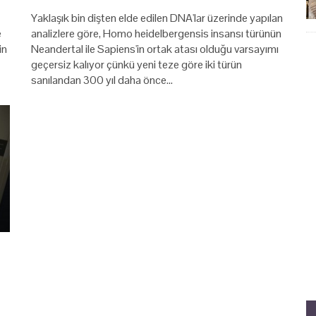
Yaklaşık bin dişten elde edilen DNA'lar üzerinde yapılan
e
analizlere göre, Homo heidelbergensis insansı türünün
in
Neandertal ile Sapiens'in ortak atası olduğu varsayımı
geçersiz kalıyor çünkü yeni teze göre iki türün
sanılandan 300 yıl daha önce…