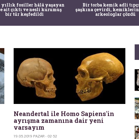
 yıllık fosiller hâlâ yaşayan
Bir torba kemik adli tıpç
re ait çıktı ve nesli kurumuş
şaşkına çevirdi, kemiklerin
bir tür keşfedildi
arkeologlar çözdü
Neandertal ile Homo Sapiens'in
ayrışma zamanına dair yeni
varsayım
19.05.2019 PAZAR - 02:52