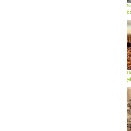
Sı
ba
Gö
yı