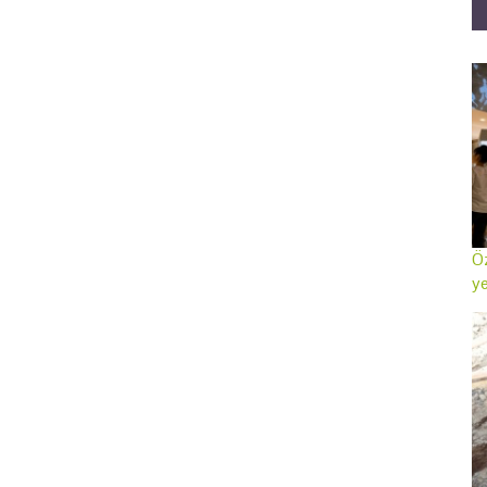
Öz
ye