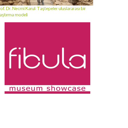
of. Dr. Necmi Karul: Taştepeler uluslararası bir
aştırma modeli