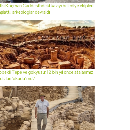
tkı Koçman Caddesi'ndeki kazıyı belediye ekipleri
şlattı, arkeologlar devraldı
bekli Tepe ve gökyüzü: 12 bin yıl önce atalarımız
ldızları 'okudu' mu?