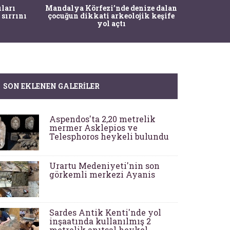
İstanbul
ıları
Mandalya Körfezi’nde denize dalan
Pasapo
 sırrını
çocuğun dikkati arkeolojik keşife
yol açtı
SON EKLENEN GALERILER
Aspendos'ta 2,20 metrelik
mermer Asklepios ve
Telesphoros heykeli bulundu
Urartu Medeniyeti'nin son
görkemli merkezi Ayanis
Sardes Antik Kenti'nde yol
inşaatında kullanılmış 2
metrelik anıtsal heykel