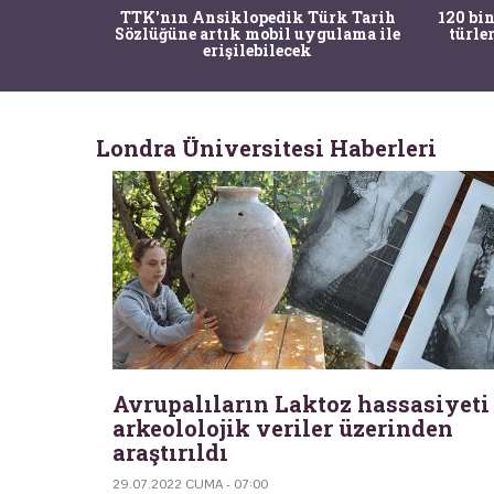
nrısı
TTK'nın Ansiklopedik Türk Tarih
120 bin
horos'un
Sözlüğüne artık mobil uygulama ile
türle
du
erişilebilecek
Londra Üniversitesi Haberleri
Avrupalıların Laktoz hassasiyeti
arkeololojik veriler üzerinden
araştırıldı
29.07.2022 CUMA - 07:00