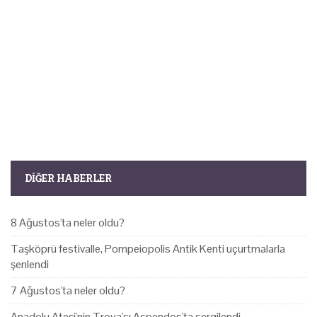
DIĞER HABERLER
8 Ağustos'ta neler oldu?
Taşköprü festivalle, Pompeiopolis Antik Kenti uçurtmalarla
şenlendi
7 Ağustos'ta neler oldu?
Anadolu Ateşi'nin Troya'sı Aspendos'ta sergilendi