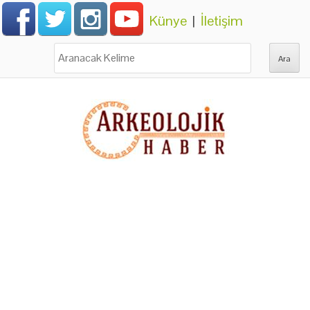
Künye
|
İletişim
Ara: