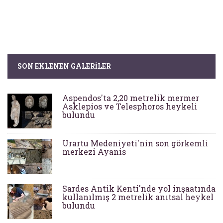
SON EKLENEN GALERILER
Aspendos'ta 2,20 metrelik mermer
Asklepios ve Telesphoros heykeli
bulundu
Urartu Medeniyeti'nin son görkemli
merkezi Ayanis
Sardes Antik Kenti'nde yol inşaatında
kullanılmış 2 metrelik anıtsal heykel
bulundu