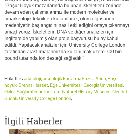
"Başur Höyük mezarlarında bulunan iskeletler üzerinde
devam eden çalışmalarımız ile modern moleküler ve
bioarkeolojik teknikleri kullanılarak, ölüm olgusunun
medeniyetin başlangıcını nasıl etkilediğini ortaya çıkarmayı
amaçlıyoruz. İskeletlerin DNA ve diğer analizleri için
İngiltere’de yapılmış olan proje başvurusu bu ay kabul
edildi. Yapılacak analizler için University College London
tarafından araştırmalarımızda kullanılmak üzere 700 bin
pound tutarında fon desteği sağladık."
Etiketler :
arkeoloji
,
arkeolojik kurtarma kazısı
,
Atina
,
Başur
höyük
,
Brenna Hasset
,
Ege Üniversitesi
,
Georgia Üniversitesi
,
Haluk Sağlamtimur
,
İngiltere
,
Naturel History Museum
,
Necdet
Budak
,
University College London
,
İlgili Haberler