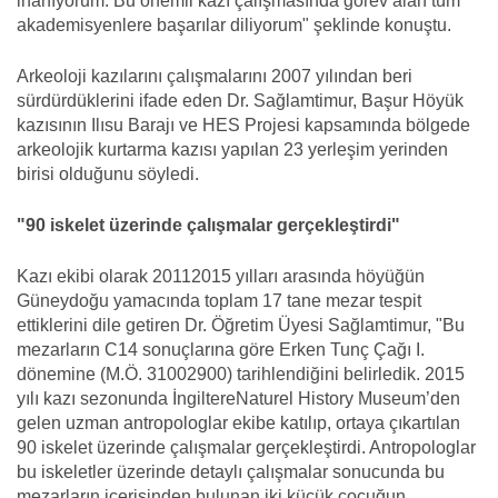
inanıyorum. Bu önemli kazı çalışmasında görev alan tüm
akademisyenlere başarılar diliyorum" şeklinde konuştu.
Arkeoloji kazılarını çalışmalarını 2007 yılından beri
sürdürdüklerini ifade eden Dr. Sağlamtimur, Başur Höyük
kazısının Ilısu Barajı ve HES Projesi kapsamında bölgede
arkeolojik kurtarma kazısı yapılan 23 yerleşim yerinden
birisi olduğunu söyledi.
"90 iskelet üzerinde çalışmalar gerçekleştirdi"
Kazı ekibi olarak 20112015 yılları arasında höyüğün
Güneydoğu yamacında toplam 17 tane mezar tespit
ettiklerini dile getiren Dr. Öğretim Üyesi Sağlamtimur, "Bu
mezarların C14 sonuçlarına göre Erken Tunç Çağı I.
dönemine (M.Ö. 31002900) tarihlendiğini belirledik. 2015
yılı kazı sezonunda İngiltereNaturel History Museum’den
gelen uzman antropologlar ekibe katılıp, ortaya çıkartılan
90 iskelet üzerinde çalışmalar gerçekleştirdi. Antropologlar
bu iskeletler üzerinde detaylı çalışmalar sonucunda bu
mezarların içerisinden bulunan iki küçük çocuğun