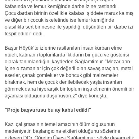
kafasında ve femur kemiğinde darbe izine rastlandı.
Çocuklardan birinin özellikle kafatası şiddete maruz kalmış
ve diğer bir çocuk iskeletinde ise femur kemiğinde
olasılıkla sert bir nesne ile yapıldığı düşünülen bir darbe izi
tespit edildi" dedi.
Başur Höyük’te izlerine rastlanılan insan kurban etme
ritüeli, katmanlı toplumlarda iktidarın bir gücü ve gösterisi
olarak tanımlandığını kaydeden Sağlamtimur, "Mezarların
içine o zamanlar için çok değerli olan savaş araçları, metal
eserler, çanak çömlekler ve boncuk gibi malzemeler
bırakmak, hem de çocuk denilebilecek yaşta insanları
gömmek daha hiyerarşik bir toplum inşa etmenin önemli bir
aşaması olduğunu düşünüyoruz" diye konuştu.
"Proje başvurusu bu ay kabul edildi"
Kazı çalışmasının temel amacının ölüm olgusunun
medeniyetin başlangıcına etkileri olduğunu sözlerine
ekleyen DDr. Öğretim Üyesi Sağlamtimur, şöyle devam etti: