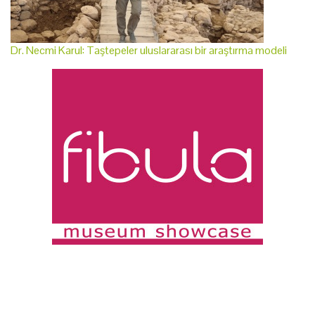
Dr. Necmi Karul: Taştepeler uluslararası bir araştırma modeli