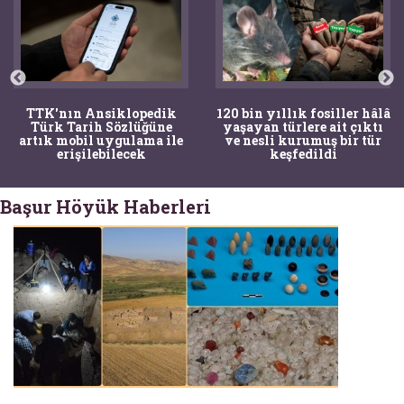
TTK'nın Ansiklopedik
120 bin yıllık fosiller hâlâ
Türk Tarih Sözlüğüne
yaşayan türlere ait çıktı
artık mobil uygulama ile
ve nesli kurumuş bir tür
erişilebilecek
keşfedildi
Başur Höyük Haberleri