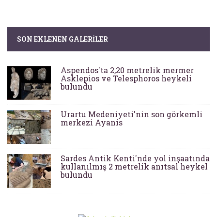
SON EKLENEN GALERILER
Aspendos'ta 2,20 metrelik mermer
Asklepios ve Telesphoros heykeli
bulundu
Urartu Medeniyeti'nin son görkemli
merkezi Ayanis
Sardes Antik Kenti'nde yol inşaatında
kullanılmış 2 metrelik anıtsal heykel
bulundu