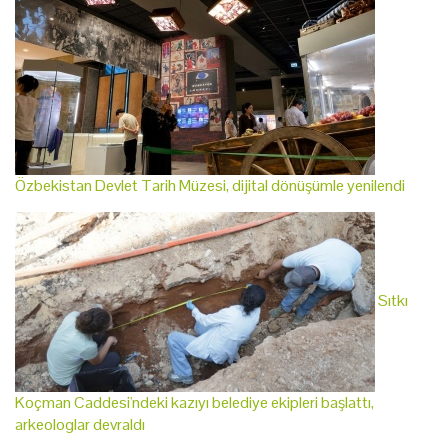
Özbekistan Devlet Tarih Müzesi, dijital dönüşümle yenilendi
Sıtkı
Koçman Caddesi'ndeki kazıyı belediye ekipleri başlattı,
arkeologlar devraldı