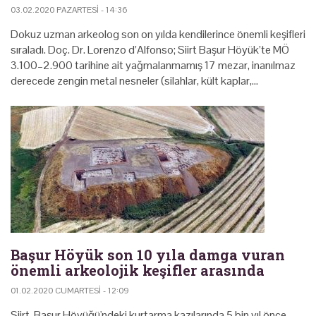
03.02.2020 PAZARTESI - 14:36
Dokuz uzman arkeolog son on yılda kendilerince önemli keşifleri
sıraladı. Doç. Dr. Lorenzo d’Alfonso; Siirt Başur Höyük’te MÖ
3.100–2.900 tarihine ait yağmalanmamış 17 mezar, inanılmaz
derecede zengin metal nesneler (silahlar, kült kaplar,…
Başur Höyük son 10 yıla damga vuran
önemli arkeolojik keşifler arasında
01.02.2020 CUMARTESI - 12:09
Siirt-Başur Höyüğü'ndeki kurtarma kazılarında 5 bin yıl önce