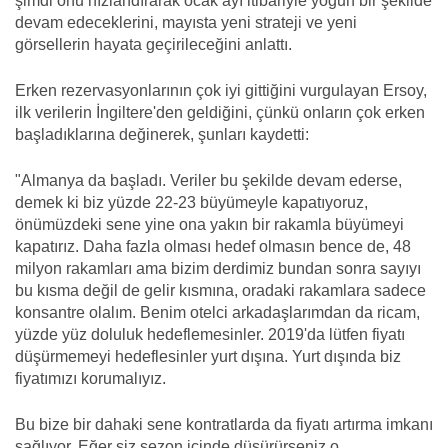
şimdi onu hızlandırarak ocak ayı itibariyle yoğun bir şekilde
devam edeceklerini, mayısta yeni strateji ve yeni
görsellerin hayata geçirileceğini anlattı.
Erken rezervasyonlarının çok iyi gittiğini vurgulayan Ersoy,
ilk verilerin İngiltere'den geldiğini, çünkü onların çok erken
başladıklarına değinerek, şunları kaydetti:
"Almanya da başladı. Veriler bu şekilde devam ederse,
demek ki biz yüzde 22-23 büyümeyle kapatıyoruz,
önümüzdeki sene yine ona yakın bir rakamla büyümeyi
kapatırız. Daha fazla olması hedef olmasın bence de, 48
milyon rakamları ama bizim derdimiz bundan sonra sayıyı
bu kısma değil de gelir kısmına, oradaki rakamlara sadece
konsantre olalım. Benim otelci arkadaşlarımdan da ricam,
yüzde yüz doluluk hedeflemesinler. 2019'da lütfen fiyatı
düşürmemeyi hedeflesinler yurt dışına. Yurt dışında biz
fiyatımızı korumalıyız.
Bu bize bir dahaki sene kontratlarda da fiyatı artırma imkanı
sağlıyor. Eğer siz sezon içinde düşürürseniz o