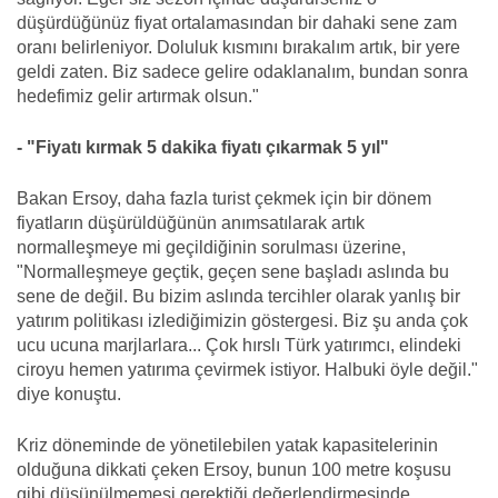
düşürdüğünüz fiyat ortalamasından bir dahaki sene zam
oranı belirleniyor. Doluluk kısmını bırakalım artık, bir yere
geldi zaten. Biz sadece gelire odaklanalım, bundan sonra
hedefimiz gelir artırmak olsun."
- "Fiyatı kırmak 5 dakika fiyatı çıkarmak 5 yıl"
Bakan Ersoy, daha fazla turist çekmek için bir dönem
fiyatların düşürüldüğünün anımsatılarak artık
normalleşmeye mi geçildiğinin sorulması üzerine,
"Normalleşmeye geçtik, geçen sene başladı aslında bu
sene de değil. Bu bizim aslında tercihler olarak yanlış bir
yatırım politikası izlediğimizin göstergesi. Biz şu anda çok
ucu ucuna marjlarlara... Çok hırslı Türk yatırımcı, elindeki
ciroyu hemen yatırıma çevirmek istiyor. Halbuki öyle değil."
diye konuştu.
Kriz döneminde de yönetilebilen yatak kapasitelerinin
olduğuna dikkati çeken Ersoy, bunun 100 metre koşusu
gibi düşünülmemesi gerektiği değerlendirmesinde