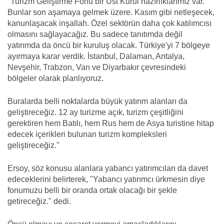
"Turizm Geliştirme Fonu bir Üst Kurul hazırlıklarımız var.
Bunlar son aşamaya gelmek üzere. Kasım gibi netleşecek,
kanunlaşacak inşallah. Özel sektörün daha çok katılımcısı
olmasını sağlayacağız. Bu sadece tanıtımda değil
yatırımda da öncü bir kuruluş olacak. Türkiye'yi 7 bölgeye
ayırmaya karar verdik. İstanbul, Dalaman, Antalya,
Nevşehir, Trabzon, Van ve Diyarbakır çevresindeki
bölgeler olarak planlıyoruz.
Buralarda belli noktalarda büyük yatırım alanları da
geliştireceğiz. 12 ay turizme açık, turizm çeşitliğini
gerektiren hem Batılı, hem Rus hem de Asya turistine hitap
edecek içerikleri bulunan turizm kompleksleri
geliştireceğiz."
Ersoy, söz konusu alanlara yabancı yatırımcıları da davet
edeceklerini belirterek, "Yabancı yatırımcı ürkmesin diye
fonumuzu belli bir oranda ortak olacağı bir şekle
getireceğiz." dedi.