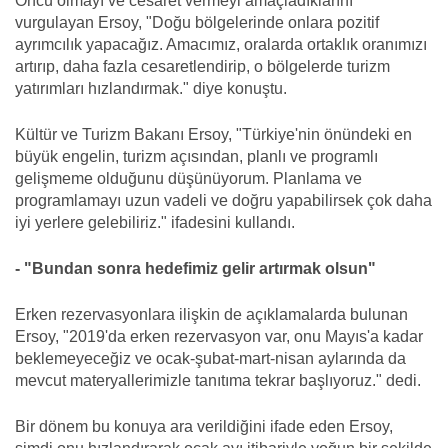
Öncü olmayı ve cesaret vermeyi amaçladıklarını
vurgulayan Ersoy, "Doğu bölgelerinde onlara pozitif
ayrımcılık yapacağız. Amacımız, oralarda ortaklık oranımızı
artırıp, daha fazla cesaretlendirip, o bölgelerde turizm
yatırımları hızlandırmak." diye konuştu.
Kültür ve Turizm Bakanı Ersoy, "Türkiye'nin önündeki en
büyük engelin, turizm açısından, planlı ve programlı
gelişmeme olduğunu düşünüyorum. Planlama ve
programlamayı uzun vadeli ve doğru yapabilirsek çok daha
iyi yerlere gelebiliriz." ifadesini kullandı.
- "Bundan sonra hedefimiz gelir artırmak olsun"
Erken rezervasyonlara ilişkin de açıklamalarda bulunan
Ersoy, "2019'da erken rezervasyon var, onu Mayıs'a kadar
beklemeyeceğiz ve ocak-şubat-mart-nisan aylarında da
mevcut materyallerimizle tanıtıma tekrar başlıyoruz." dedi.
Bir dönem bu konuya ara verildiğini ifade eden Ersoy,