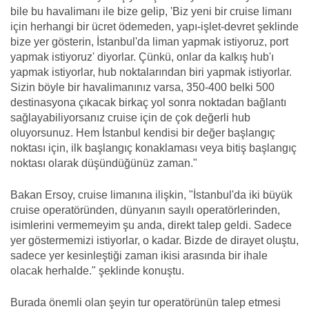
bile bu havalimanı ile bize gelip, 'Biz yeni bir cruise limanı
için herhangi bir ücret ödemeden, yapı-işlet-devret şeklinde
bize yer gösterin, İstanbul'da liman yapmak istiyoruz, port
yapmak istiyoruz' diyorlar. Çünkü, onlar da kalkış hub'ı
yapmak istiyorlar, hub noktalarından biri yapmak istiyorlar.
Sizin böyle bir havalimanınız varsa, 350-400 belki 500
destinasyona çıkacak birkaç yol sonra noktadan bağlantı
sağlayabiliyorsanız cruise için de çok değerli hub
oluyorsunuz. Hem İstanbul kendisi bir değer başlangıç
noktası için, ilk başlangıç konaklaması veya bitiş başlangıç
noktası olarak düşündüğünüz zaman."
Bakan Ersoy, cruise limanına ilişkin, "İstanbul'da iki büyük
cruise operatöründen, dünyanın sayılı operatörlerinden,
isimlerini vermemeyim şu anda, direkt talep geldi. Sadece
yer göstermemizi istiyorlar, o kadar. Bizde de dirayet oluştu,
sadece yer kesinleştiği zaman ikisi arasında bir ihale
olacak herhalde." şeklinde konuştu.
Burada önemli olan şeyin tur operatörünün talep etmesi