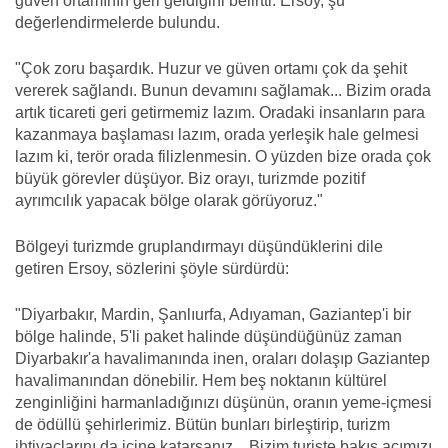
güven ortamının geri geldiğini belirtti. Ersoy, şu
değerlendirmelerde bulundu.
"Çok zoru başardık. Huzur ve güven ortamı çok da şehit
vererek sağlandı. Bunun devamını sağlamak... Bizim orada
artık ticareti geri getirmemiz lazım. Oradaki insanların para
kazanmaya başlaması lazım, orada yerleşik hale gelmesi
lazım ki, terör orada filizlenmesin. O yüzden bize orada çok
büyük görevler düşüyor. Biz orayı, turizmde pozitif
ayrımcılık yapacak bölge olarak görüyoruz."
Bölgeyi turizmde gruplandırmayı düşündüklerini dile
getiren Ersoy, sözlerini şöyle sürdürdü:
"Diyarbakır, Mardin, Şanlıurfa, Adıyaman, Gaziantep'i bir
bölge halinde, 5'li paket halinde düşündüğünüz zaman
Diyarbakır'a havalimanında inen, oraları dolaşıp Gaziantep
havalimanından dönebilir. Hem beş noktanın kültürel
zenginliğini harmanladığınızı düşünün, oranın yeme-içmesi
de ödüllü şehirlerimiz. Bütün bunları birleştirip, turizm
ihtiyaçlarını da içine katarsanız... Bizim turiste bakış açımızı