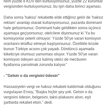
hem yüzde 8 KDV'den kurtuluyorsunuz, yüzde 22 kurumlar
vergisinden kurtuluyorsunuz, bu işin daha birinci aşaması.
Daha sonra 'haksız' rekabette elde ettiğiniz geliri de 'haksız
reklam' avantajı olarak kullanıyorsunuz, pazarda dominant
hale geliyorsunuz. Dominant hale geldikten sonra üçüncü
aşamaya geçiyorsunuz, otelcilere diyorsunuz ki 'Ya bu
komisyonlar yeterli olmuyor.' Yüzde 50'ye varan komisyon
oranlarını telaffuz etmeye başlıyorsunuz. Özellikle krizde
bunun Türkiye acısını çok yaşadı. Dördüncü aşamada
tüketiciye olumsuz yansıması oluyor. Yüzde 50'ye varan
komisyon ödeyen aciz kalmış otelci de mecburen
fiyatlarına yansıtmak zorunda kalıyor."
- "Gelsin o da vergisini ödesin"
Hassasiyetin vergi ve haksız rekabeti kaldırmak olduğunu
vurgulayan Ersoy, "Başka hiçbir şey yok. Gelsin o da
vergisini ödesin, belgesini, taksi plakasını alsın, eşit
şartlarda rekabet etsin." dedi.