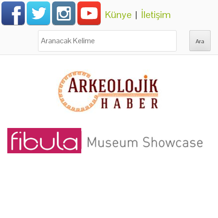
Künye
|
İletişim
Ara: