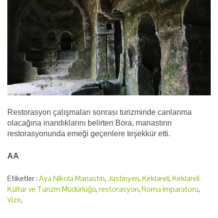
Restorasyon çalışmaları sonrası turizminde canlanma
olacağına inandıklarını belirten Bora, manastırın
restorasyonunda emeği geçenlere teşekkür etti.
AA
Etiketler :
Aya Nikola Manastırı
,
Jüstinyen
,
Kırklareli
,
Kırklareli
Kültür ve Turizm Müdürlüğü
,
restorasyon
,
Roma imparatoru
,
Vize
,