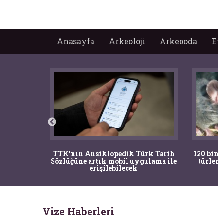
Anasayfa
Arkeoloji
Arkeooda
E
nrısı
TTK'nın Ansiklopedik Türk Tarih
120 bin
horos'un
Sözlüğüne artık mobil uygulama ile
türle
du
erişilebilecek
Vize Haberleri