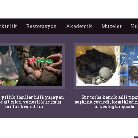
tkinlik
Restorasyon
Akademik
Müzeler
Kü
 yıllık fosiller hâlâ yaşayan
Bir torba kemik adli tıpç
re ait çıktı ve nesli kurumuş
şaşkına çevirdi, kemiklerin
bir tür keşfedildi
arkeologlar çözdü