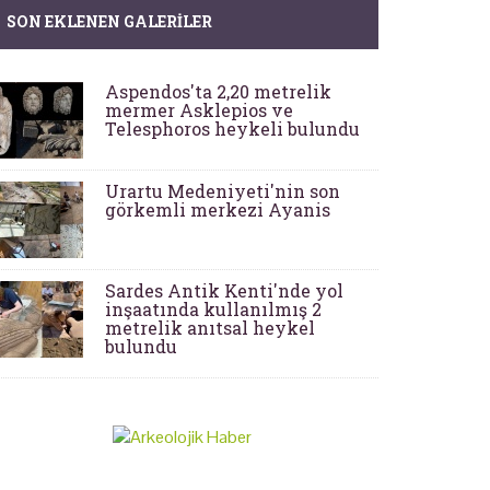
SON EKLENEN GALERILER
Aspendos'ta 2,20 metrelik
mermer Asklepios ve
Telesphoros heykeli bulundu
Urartu Medeniyeti'nin son
görkemli merkezi Ayanis
Sardes Antik Kenti'nde yol
inşaatında kullanılmış 2
metrelik anıtsal heykel
bulundu