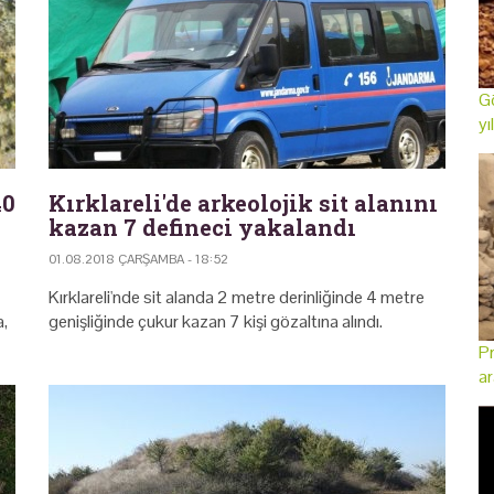
Gö
yı
40
Kırklareli'de arkeolojik sit alanını
kazan 7 defineci yakalandı
01.08.2018 ÇARŞAMBA - 18:52
Kırklareli'nde sit alanda 2 metre derinliğinde 4 metre
a,
genişliğinde çukur kazan 7 kişi gözaltına alındı.
Pr
ar