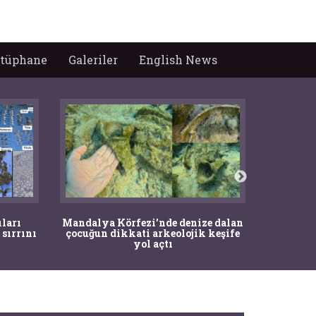
tüphane
Galeriler
English News
İstanbul
ıları
Mandalya Körfezi’nde denize dalan
Pasapo
 sırrını
çocuğun dikkati arkeolojik keşife
yol açtı