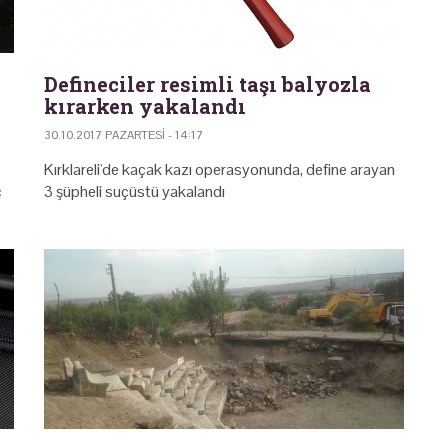
Defineciler resimli taşı balyozla
kırarken yakalandı
30.10.2017 PAZARTESI - 14:17
Kırklareli'de kaçak kazı operasyonunda, define arayan
ç
3 şüpheli suçüstü yakalandı