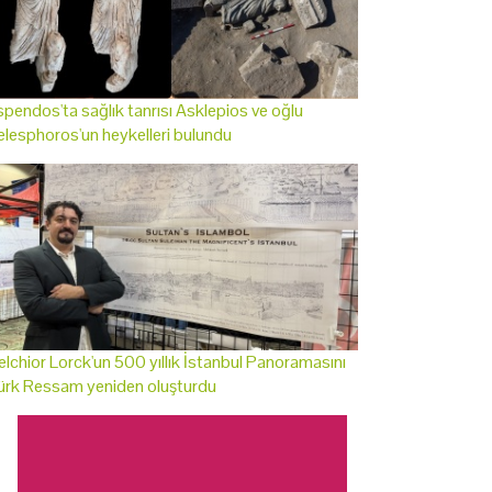
pendos'ta sağlık tanrısı Asklepios ve oğlu
lesphoros'un heykelleri bulundu
lchior Lorck'un 500 yıllık İstanbul Panoramasını
ürk Ressam yeniden oluşturdu