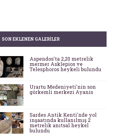
SON EKLENEN GALERILER
Aspendos'ta 2,20 metrelik
mermer Asklepios ve
Telesphoros heykeli bulundu
Urartu Medeniyeti'nin son
görkemli merkezi Ayanis
Sardes Antik Kenti'nde yol
inşaatında kullanılmış 2
metrelik anıtsal heykel
bulundu