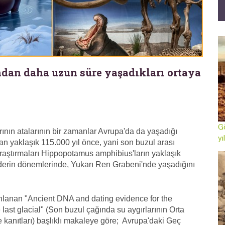
ndan daha uzun süre yaşadıkları ortaya
Gö
nın atalarının bir zamanlar Avrupa'da da yaşadığı
yı
an yaklaşık 115.000 yıl önce, yani son buzul arası
aştırmaları Hippopotamus amphibius'ların yaklaşık
 derin dönemlerinde, Yukarı Ren Grabeni'nde yaşadığını
ınlanan "Ancient DNA and dating evidence for the
 last glacial" (Son buzul çağında su aygırlarının Orta
 kanıtları) başlıklı makaleye göre; Avrupa'daki Geç