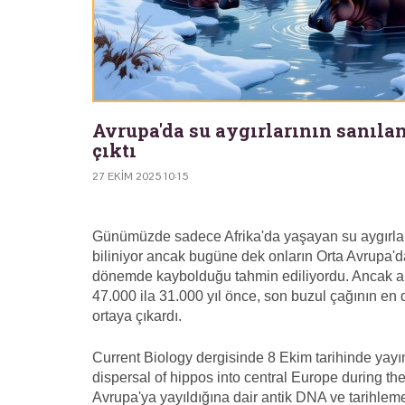
Avrupa'da su aygırlarının sanıla
çıktı
27 EKIM 2025 10:15
Günümüzde sadece Afrika'da yaşayan su aygırları
biliniyor ancak bugüne dek onların Orta Avrupa'd
dönemde kaybolduğu tahmin ediliyordu. Ancak ar
47.000 ila 31.000 yıl önce, son buzul çağının en
ortaya çıkardı.
Current Biology dergisinde 8 Ekim tarihinde yay
dispersal of hippos into central Europe during the
Avrupa'ya yayıldığına dair antik DNA ve tarihleme