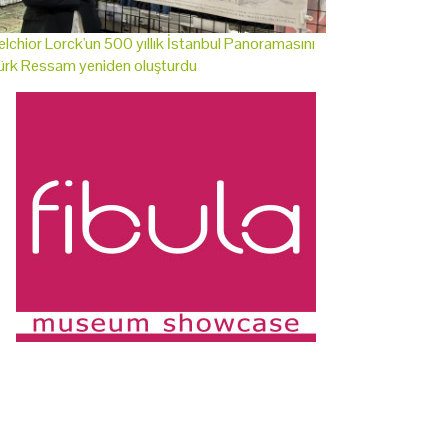
lchior Lorck'un 500 yıllık İstanbul Panoramasını
ürk Ressam yeniden oluşturdu