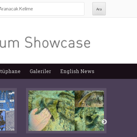
ra:
tüphane
Galeriler
English News