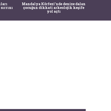
İstanbul
ıları
Mandalya Körfezi’nde denize dalan
Pasapo
 sırrını
çocuğun dikkati arkeolojik keşife
yol açtı