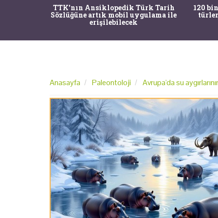
nrısı
TTK'nın Ansiklopedik Türk Tarih
120 bin
horos'un
Sözlüğüne artık mobil uygulama ile
türle
du
erişilebilecek
Anasayfa
Paleontoloji
Avrupa'da su aygırlarını