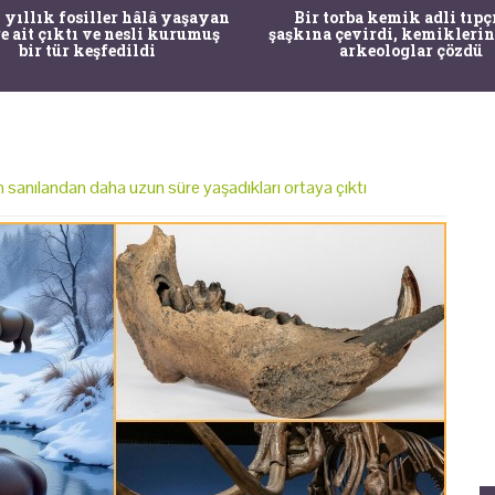
 yıllık fosiller hâlâ yaşayan
Bir torba kemik adli tıpç
re ait çıktı ve nesli kurumuş
şaşkına çevirdi, kemiklerin
bir tür keşfedildi
arkeologlar çözdü
n sanılandan daha uzun süre yaşadıkları ortaya çıktı