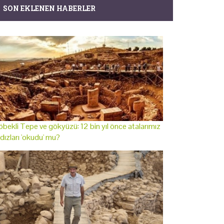
SON EKLENEN HABERLER
bekli Tepe ve gökyüzü: 12 bin yıl önce atalarımız
ldızları 'okudu' mu?