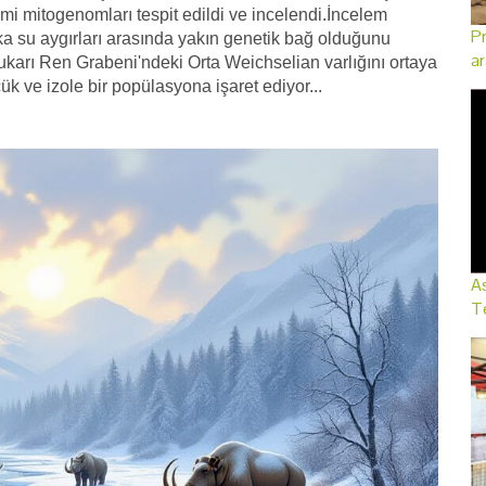
mi mitogenomları tespit edildi ve incelendi.İncelem
Pr
a su aygırları arasında yakın genetik bağ olduğunu
ar
ukarı Ren Grabeni'ndeki Orta Weichselian varlığını ortaya
k ve izole bir popülasyona işaret ediyor...
As
Te