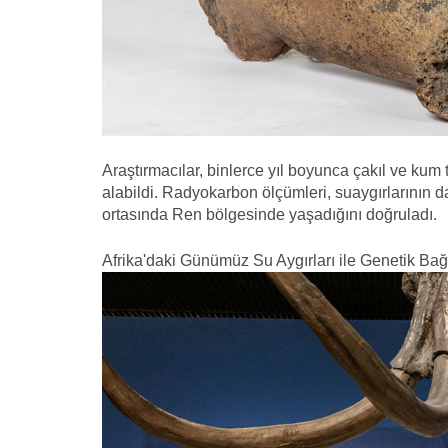
Araştırmacılar, binlerce yıl boyunca çakıl ve ku
alabildi. Radyokarbon ölçümleri, suaygırlarının
ortasında Ren bölgesinde yaşadığını doğruladı.
Afrika'daki Günümüz Su Aygırları ile Genetik Bağ