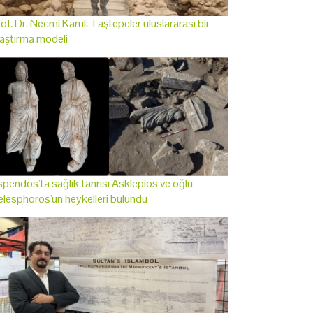
of. Dr. Necmi Karul: Taştepeler uluslararası bir
aştırma modeli
pendos'ta sağlık tanrısı Asklepios ve oğlu
lesphoros'un heykelleri bulundu