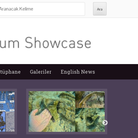
ra:
tüphane
Galeriler
English News