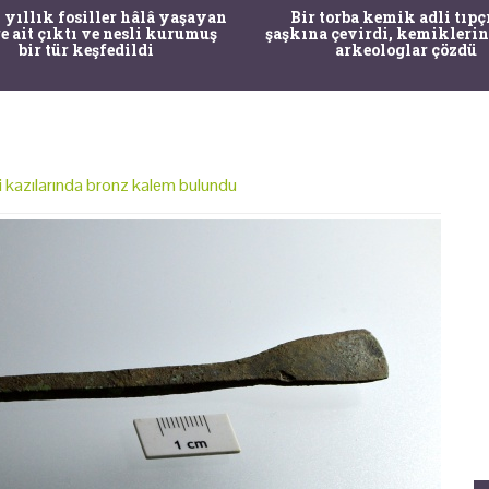
 torba kemik adli tıpçıları
Mandalya Körfezi’nde deniz
a çevirdi, kemiklerin sırrını
çocuğun dikkati arkeolojik
arkeologlar çözdü
yol açtı
i kazılarında bronz kalem bulundu