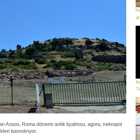
Pr
ar
As
Te
olan Assos, Roma dönemi antik tiyatrosu, agora, nekropol
leri barındırıyor.