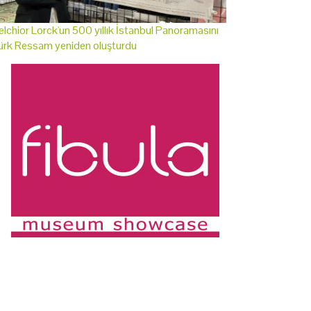
lchior Lorck'un 500 yıllık İstanbul Panoramasını
ürk Ressam yeniden oluşturdu