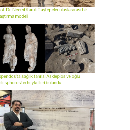
of. Dr. Necmi Karul: Taştepeler uluslararası bir
aştırma modeli
pendos'ta sağlık tanrısı Asklepios ve oğlu
lesphoros'un heykelleri bulundu