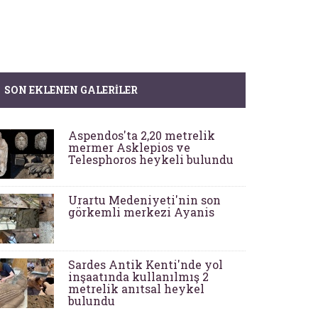
SON EKLENEN GALERILER
Aspendos'ta 2,20 metrelik
mermer Asklepios ve
Telesphoros heykeli bulundu
Urartu Medeniyeti'nin son
görkemli merkezi Ayanis
Sardes Antik Kenti'nde yol
inşaatında kullanılmış 2
metrelik anıtsal heykel
bulundu