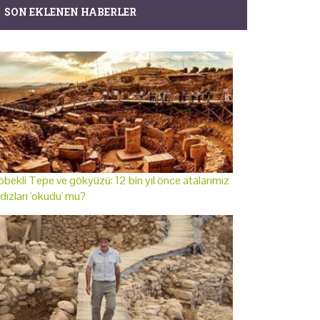
SON EKLENEN HABERLER
bekli Tepe ve gökyüzü: 12 bin yıl önce atalarımız
ldızları 'okudu' mu?