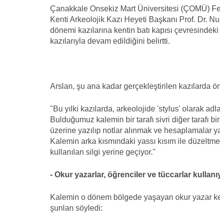
Çanakkale Onsekiz Mart Üniversitesi (ÇOMÜ) Fen
Kenti Arkeolojik Kazı Heyeti Başkanı Prof. Dr. N
dönemi kazılarına kentin batı kapısı çevresindeki 
kazılarıyla devam edildiğini belirtti.
Arslan, şu ana kadar gerçekleştirilen kazılarda ö
"Bu yılki kazılarda, arkeolojide 'stylus' olarak adl
Bulduğumuz kalemin bir tarafı sivri diğer tarafı 
üzerine yazılıp notlar alınmak ve hesaplamalar ya
Kalemin arka kısmındaki yassı kısım ile düzeltm
kullanılan silgi yerine geçiyor."
- Okur yazarlar, öğrenciler ve tüccarlar kullanı
Kalemin o dönem bölgede yaşayan okur yazar kesi
şunları söyledi: