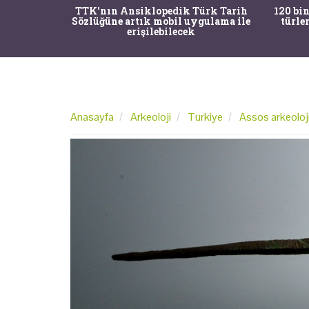
ürk Tarih
120 bin yıllık fosiller hâlâ yaşayan
Bir
gulama ile
türlere ait çıktı ve nesli kurumuş
şaşkın
bir tür keşfedildi
Anasayfa
Arkeoloji
Türkiye
Assos arkeoloj