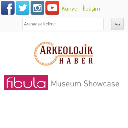
Künye
|
İletişim
Ara: