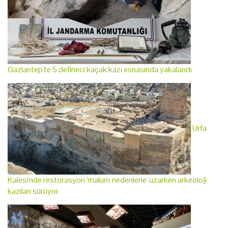
Gaziantep'te 5 defineci kaçak kazı esnasında yakalandı
Urfa
Kalesi'nde restorasyon 'malum nedenlerle' uzarken arkeoloji
kazıları sürüyor