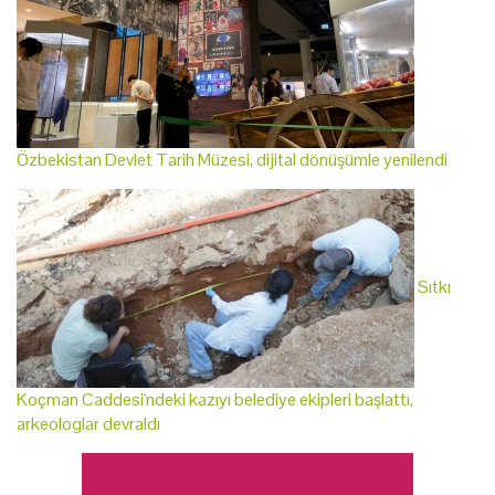
Özbekistan Devlet Tarih Müzesi, dijital dönüşümle yenilendi
Sıtkı
Koçman Caddesi'ndeki kazıyı belediye ekipleri başlattı,
arkeologlar devraldı