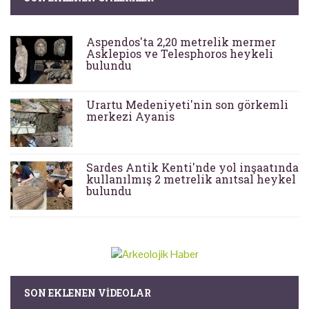
Aspendos'ta 2,20 metrelik mermer
Asklepios ve Telesphoros heykeli
bulundu
Urartu Medeniyeti'nin son görkemli
merkezi Ayanis
Sardes Antik Kenti'nde yol inşaatında
kullanılmış 2 metrelik anıtsal heykel
bulundu
SON EKLENEN VIDEOLAR