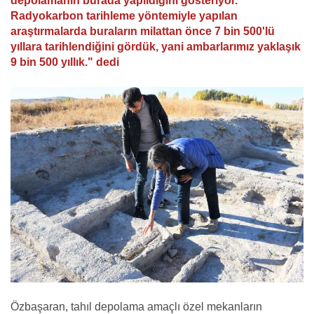
depolamanın burada yapıldığını gösteriyor.
Radyokarbon tarihleme yöntemiyle yapılan
araştırmalarda buraların milattan önce 7 bin 500'lü
yıllara tarihlendiğini gördük, yani ambarlarımız yaklaşık
9 bin 500 yıllık." dedi
Özbaşaran, tahıl depolama amaçlı özel mekanların