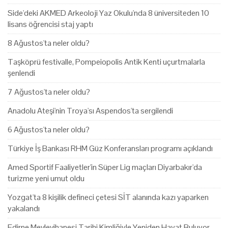
Side'deki AKMED Arkeoloji Yaz Okulu'nda 8 üniversiteden 10
lisans öğrencisi staj yaptı
8 Ağustos'ta neler oldu?
Taşköprü festivalle, Pompeiopolis Antik Kenti uçurtmalarla
şenlendi
7 Ağustos'ta neler oldu?
Anadolu Ateşi'nin Troya'sı Aspendos'ta sergilendi
6 Ağustos'ta neler oldu?
Türkiye İş Bankası RHM Güz Konferansları programı açıklandı
Amed Sportif Faaliyetler'in Süper Lig maçları Diyarbakır'da
turizme yeni umut oldu
Yozgat'ta 8 kişilik defineci çetesi SİT alanında kazı yaparken
yakalandı
Edirne Mevlevihanesi Tarihi Kimliğiyle Yeniden Hayat Buluyor