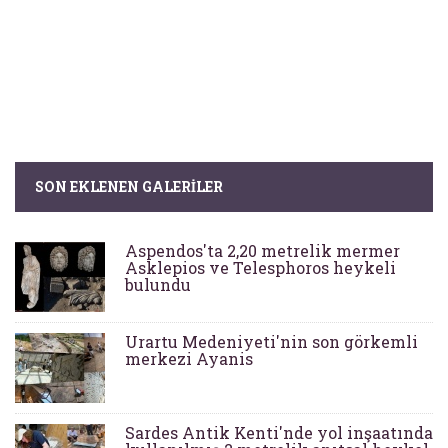
SON EKLENEN GALERILER
Aspendos'ta 2,20 metrelik mermer
Asklepios ve Telesphoros heykeli
bulundu
Urartu Medeniyeti'nin son görkemli
merkezi Ayanis
Sardes Antik Kenti'nde yol inşaatında