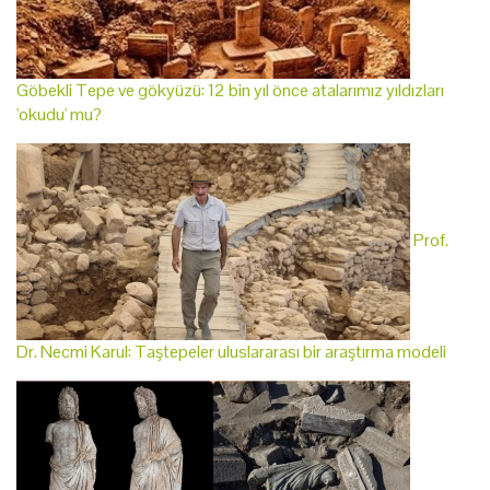
Göbekli Tepe ve gökyüzü: 12 bin yıl önce atalarımız yıldızları
'okudu' mu?
Prof.
Dr. Necmi Karul: Taştepeler uluslararası bir araştırma modeli