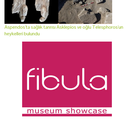
Aspendos'ta sağlık tanrısı Asklepios ve oğlu Telesphoros'un
heykelleri bulundu