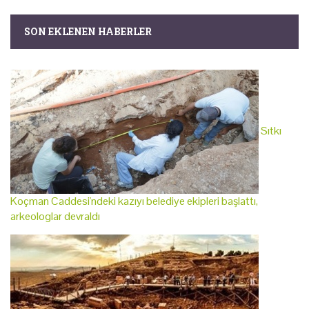
SON EKLENEN HABERLER
Sıtkı
Koçman Caddesi'ndeki kazıyı belediye ekipleri başlattı,
arkeologlar devraldı