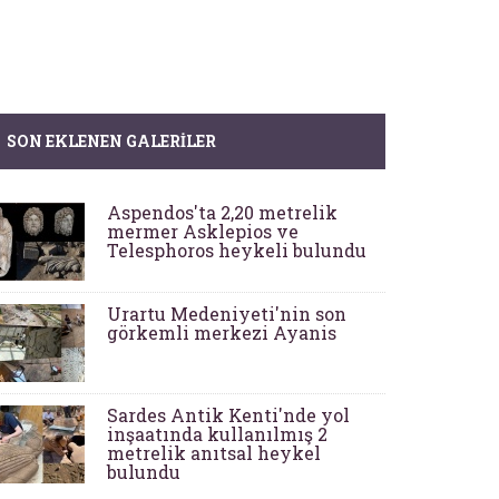
SON EKLENEN GALERILER
Aspendos'ta 2,20 metrelik
mermer Asklepios ve
Telesphoros heykeli bulundu
Urartu Medeniyeti'nin son
görkemli merkezi Ayanis
Sardes Antik Kenti'nde yol
inşaatında kullanılmış 2
metrelik anıtsal heykel
bulundu