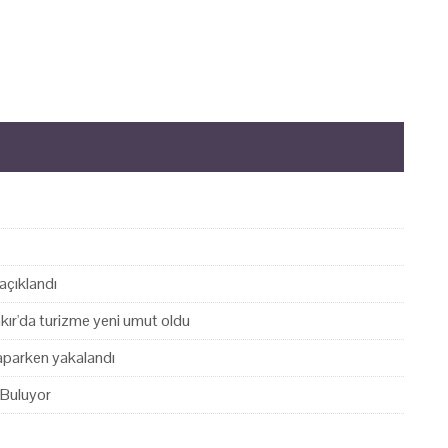
açıklandı
akır'da turizme yeni umut oldu
yaparken yakalandı
 Buluyor