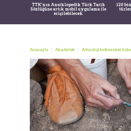
nrısı
TTK'nın Ansiklopedik Türk Tarih
120 bin
horos'un
Sözlüğüne artık mobil uygulama ile
türle
du
erişilebilecek
Anasayfa
Akademik
Arkeoloji kelimesinin köke