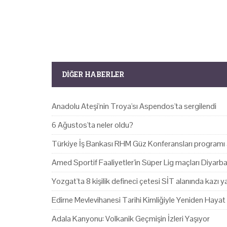
DIĞER HABERLER
Anadolu Ateşi'nin Troya'sı Aspendos'ta sergilendi
6 Ağustos'ta neler oldu?
Türkiye İş Bankası RHM Güz Konferansları programı 
Amed Sportif Faaliyetler'in Süper Lig maçları Diyarb
Yozgat'ta 8 kişilik defineci çetesi SİT alanında kazı 
Edirne Mevlevihanesi Tarihi Kimliğiyle Yeniden Hayat
Adala Kanyonu: Volkanik Geçmişin İzleri Yaşıyor