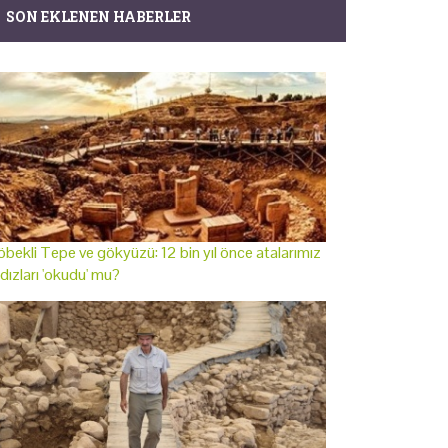
SON EKLENEN HABERLER
bekli Tepe ve gökyüzü: 12 bin yıl önce atalarımız
ldızları 'okudu' mu?