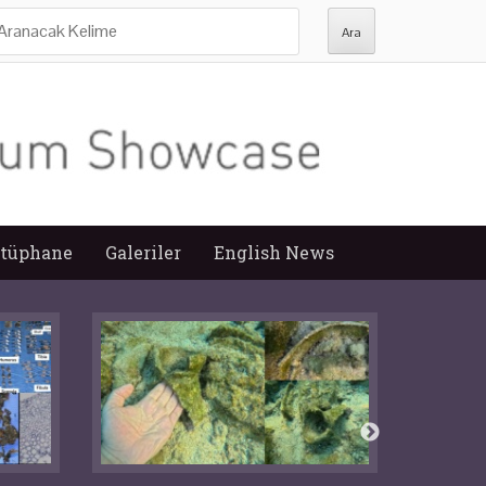
ra:
tüphane
Galeriler
English News