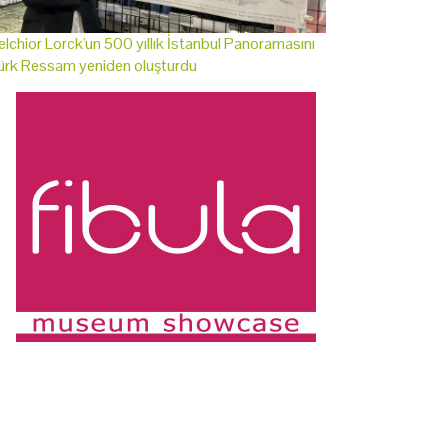
lchior Lorck'un 500 yıllık İstanbul Panoramasını
ürk Ressam yeniden oluşturdu