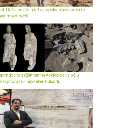
of. Dr. Necmi Karul: Taştepeler uluslararası bir
aştırma modeli
pendos'ta sağlık tanrısı Asklepios ve oğlu
lesphoros'un heykelleri bulundu