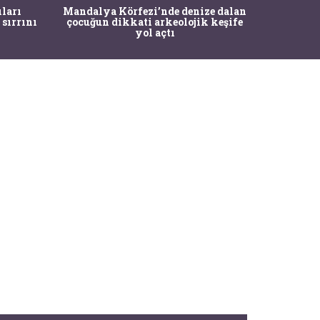
İstanbul
ıları
Mandalya Körfezi’nde denize dalan
Pasapo
 sırrını
çocuğun dikkati arkeolojik keşife
yol açtı