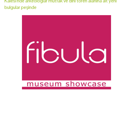
Kalesi'nde arkeologlar mutfak ve dini tören alanına ait yeni
bulgular peşinde