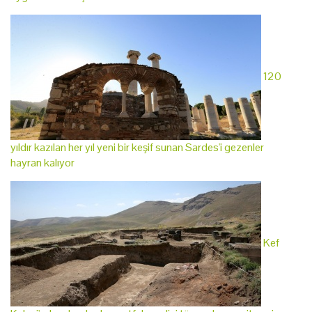
120
yıldır kazılan her yıl yeni bir keşif sunan Sardes'i gezenler
hayran kalıyor
Kef