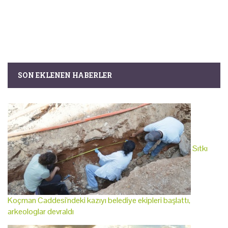
SON EKLENEN HABERLER
Sıtkı
Koçman Caddesi'ndeki kazıyı belediye ekipleri başlattı,
arkeologlar devraldı