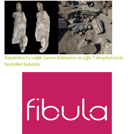
Aspendos'ta sağlık tanrısı Asklepios ve oğlu Telesphoros'un
heykelleri bulundu