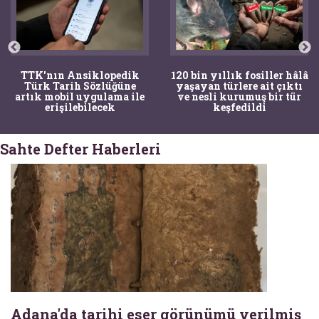
TTK'nın Ansiklopedik
120 bin yıllık fosiller hâlâ
Türk Tarih Sözlüğüne
yaşayan türlere ait çıktı
artık mobil uygulama ile
ve nesli kurumuş bir tür
erişilebilecek
keşfedildi
Sahte Defter Haberleri
Adana'da tarihi eser görünümü verilmiş