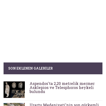
SON EKLENEN GALERILER
Aspendos'ta 2,20 metrelik mermer
Asklepios ve Telesphoros heykeli
bulundu
Urartu Medeniyeti'nin son görkemli