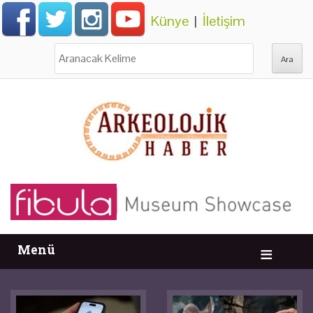
Künye
|
İletişim
Ara:
Menü