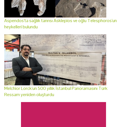
Aspendos'ta sağlık tanrısı Asklepios ve oğlu Telesphoros'un
heykelleri bulundu
Melchior Lorck'un 500 yıllık İstanbul Panoramasını Türk
Ressam yeniden oluşturdu