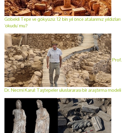
Göbekli Tepe ve gökyüzü: 12 bin yıl önce atalarımız yıldızları
'okudu' mu?
Prof.
Dr. Necmi Karul: Taştepeler uluslararası bir araştırma modeli