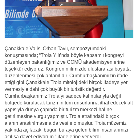
Çanakkale Valisi Orhan Tavlı, sempozyumdaki
konuşmasında; “Troia Yılı’nda böyle kapsamlı kongreyi
düzenleyen bakanlığımız ve ÇOMÜ akademisyenlerine
teşekkür ediyoruz. Kongrenin ilimizde uluslararası boyutta
düzenlenmesi çok anlamlıdır. Cumhurbaşkanımızın ifade
ettiği gibi Çanakkale Troia mitolojideki birçok ifadeye yer
vermesiyle dahi çok büyük bir turistik değerdir.
Cumhurbaşkanımız Troia’yı sadece kalıntılarıyla değil
bölgede kurulacak turizmin tüm unsurlarına ithaf edecek alt
yapısıyla dünya çapında bir turizm merkezi haline
getirilmesine vurgu yapmıştır. Troia etrafındaki birçok
alanın araştırılmasına da vesile olmuştur. Troia müzemiz
yakında açılacak, bugün buraya gelen bilim insanlarımızı
açılışa davet ediyorum.” ifadelerine yer verdi