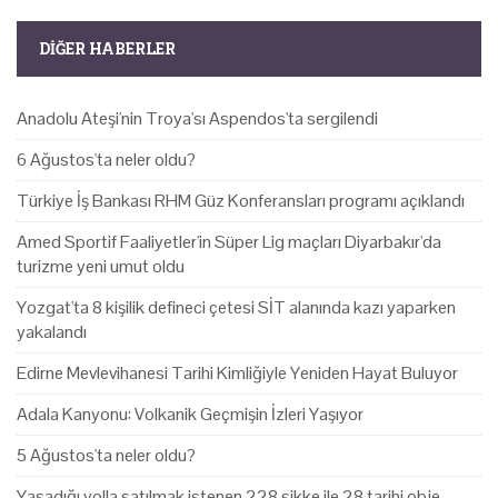
DIĞER HABERLER
Anadolu Ateşi'nin Troya'sı Aspendos'ta sergilendi
6 Ağustos'ta neler oldu?
Türkiye İş Bankası RHM Güz Konferansları programı açıklandı
Amed Sportif Faaliyetler'in Süper Lig maçları Diyarbakır'da
turizme yeni umut oldu
Yozgat'ta 8 kişilik defineci çetesi SİT alanında kazı yaparken
yakalandı
Edirne Mevlevihanesi Tarihi Kimliğiyle Yeniden Hayat Buluyor
Adala Kanyonu: Volkanik Geçmişin İzleri Yaşıyor
5 Ağustos'ta neler oldu?
Yasadığı yolla satılmak istenen 228 sikke ile 28 tarihi obje