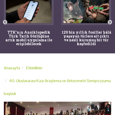
120 bin yıllık fosiller hâlâ
Bir torba kemik adli
yaşayan türlere ait çıktı
tıpçıları şaşkına çevirdi,
ve nesli kurumuş bir tür
kemiklerin sırrını
keşfedildi
arkeologlar çözdü
Anasayfa
Etkinlikler
40. Uluslararası Kazı Araştırma ve Arkeometri Sempozyumu
başladı