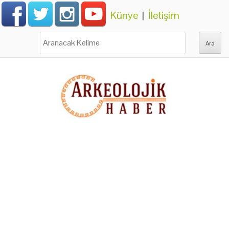
Künye
|
İletişim
Ara: