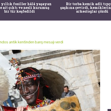
 yıllık fosiller hâlâ yaşayan
Bir torba kemik adli tıpç
re ait çıktı ve nesli kurumuş
şaşkına çevirdi, kemiklerin
bir tür keşfedildi
arkeologlar çözdü
ndos antik kentinden barış mesajı verdi