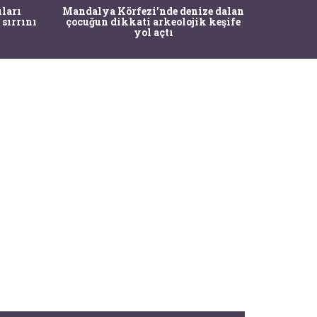
İstanbul
ıları
Mandalya Körfezi’nde denize dalan
Pasapo
 sırrını
çocuğun dikkati arkeolojik keşife
yol açtı