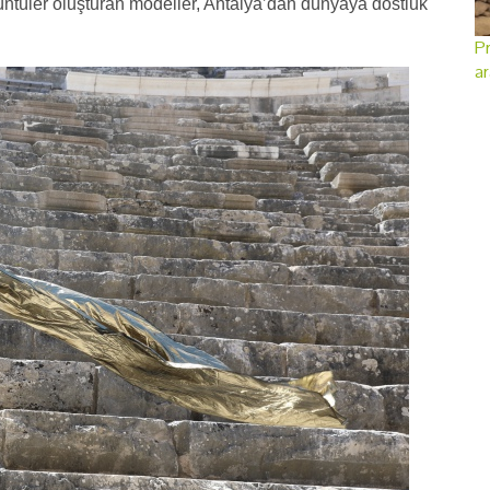
üntüler oluşturan modeller, Antalya’dan dünyaya dostluk
Pr
ar