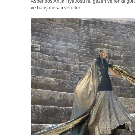
Aspendos Antik Tiyatrosu’nu gezen ve renkli gör
ve barış mesajı verdiler.