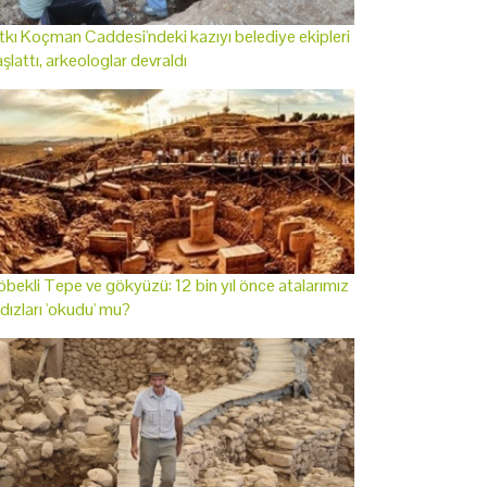
tkı Koçman Caddesi'ndeki kazıyı belediye ekipleri
şlattı, arkeologlar devraldı
bekli Tepe ve gökyüzü: 12 bin yıl önce atalarımız
ldızları 'okudu' mu?