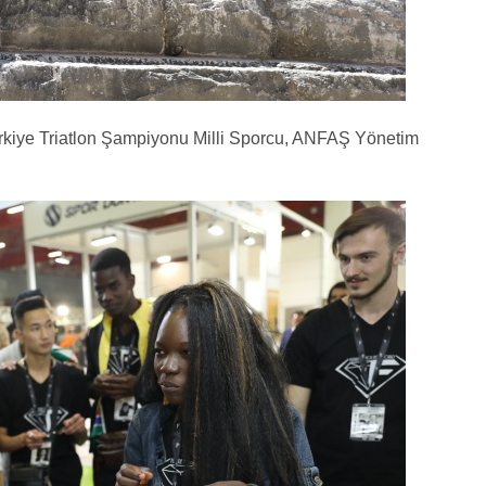
ürkiye Triatlon Şampiyonu Milli Sporcu, ANFAŞ Yönetim