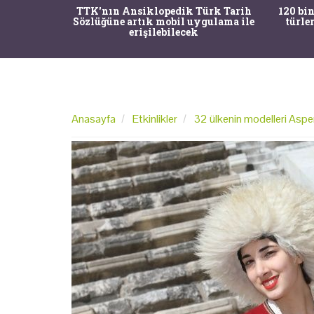
nrısı
TTK'nın Ansiklopedik Türk Tarih
120 bin
horos'un
Sözlüğüne artık mobil uygulama ile
türle
du
erişilebilecek
Anasayfa
Etkinlikler
32 ülkenin modelleri Aspe