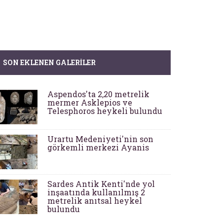
SON EKLENEN GALERILER
Aspendos'ta 2,20 metrelik
mermer Asklepios ve
Telesphoros heykeli bulundu
Urartu Medeniyeti'nin son
görkemli merkezi Ayanis
Sardes Antik Kenti'nde yol
inşaatında kullanılmış 2
metrelik anıtsal heykel
bulundu