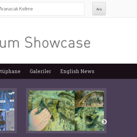
ra:
tüphane
Galeriler
English News