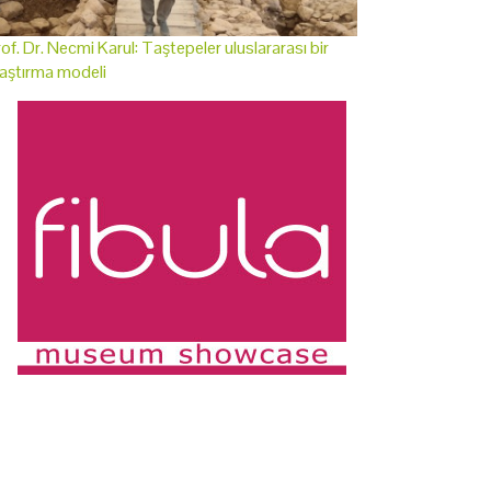
of. Dr. Necmi Karul: Taştepeler uluslararası bir
aştırma modeli