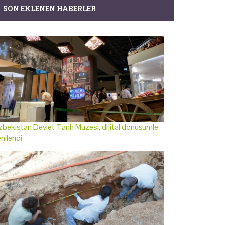
SON EKLENEN HABERLER
bekistan Devlet Tarih Müzesi, dijital dönüşümle
nilendi