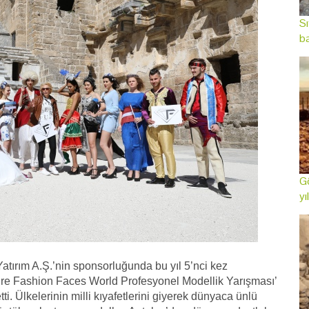
Sı
ba
Gö
yı
atırım A.Ş.’nin sponsorluğunda bu yıl 5’nci kez
ure Fashion Faces World Profesyonel Modellik Yarışması’
tti. Ülkelerinin milli kıyafetlerini giyerek dünyaca ünlü