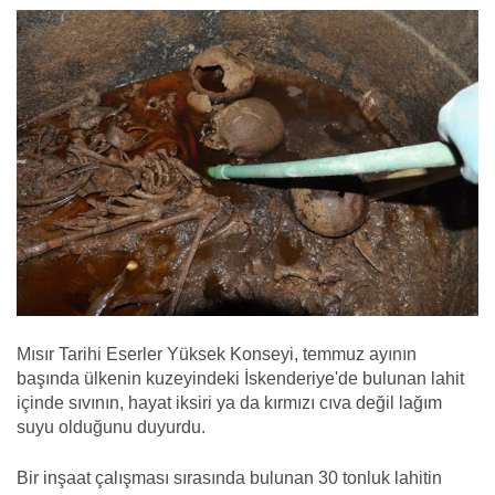
Mısır Tarihi Eserler Yüksek Konseyi, temmuz ayının
başında ülkenin kuzeyindeki İskenderiye'de bulunan lahit
içinde sıvının, hayat iksiri ya da kırmızı cıva değil lağım
suyu olduğunu duyurdu.
Bir inşaat çalışması sırasında bulunan 30 tonluk lahitin