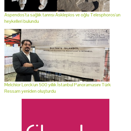
Aspendos'ta sağlık tanrısı Asklepios ve oğlu Telesphoros'un
heykelleri bulundu
Melchior Lorck'un 500 yıllık İstanbul Panoramasını Türk
Ressam yeniden oluşturdu