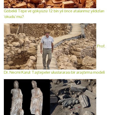
Göbekli Tepe ve gökyüzü: 12 bin yıl önce atalarımız yıldızları
'okudu' mu?
Prof.
Dr. Necmi Karul: Taştepeler uluslararası bir araştırma modeli