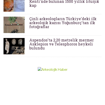
Kenti'nde bulunan 1500 yıllık litürjik
kap
Çinli arkeologların Türkiye'deki ilk
arkeolojik kazısı Yoğunburç'tan ilk
fotoğraflar
Aspendos'ta 2,20 metrelik mermer
Asklepios ve Telesphoros heykeli
bulundu