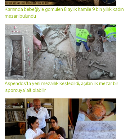
Karnında bebeğiyle gömülen 8 aylık hamile 9 bin yıllık kadın
mezarı bulundu
Aspendos'ta yeni mezarlık keşfedildi, açılan ilk mezar bir
'sporcuya' ait olabilir