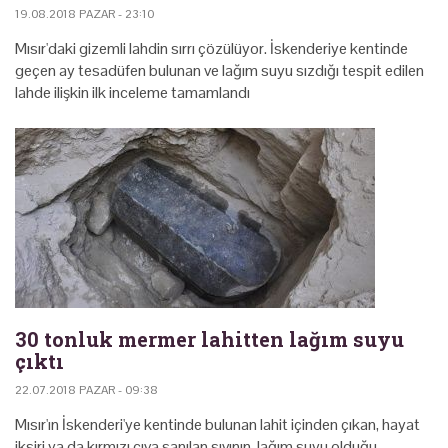
19.08.2018 PAZAR - 23:10
Mısır'daki gizemli lahdin sırrı çözülüyor. İskenderiye kentinde
geçen ay tesadüfen bulunan ve lağım suyu sızdığı tespit edilen
lahde ilişkin ilk inceleme tamamlandı
30 tonluk mermer lahitten lağım suyu
çıktı
22.07.2018 PAZAR - 09:38
Mısır'ın İskenderi'ye kentinde bulunan lahit içinden çıkan, hayat
iksiri ya da kırmızı cıva sanılan sıvının, lağım suyu olduğu