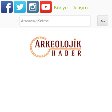
Künye
|
İletişim
Ara: