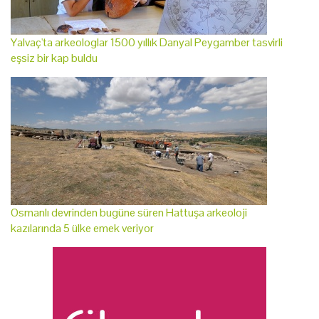
Yalvaç'ta arkeologlar 1500 yıllık Danyal Peygamber tasvirli
eşsiz bir kap buldu
Osmanlı devrinden bugüne süren Hattuşa arkeoloji
kazılarında 5 ülke emek veriyor