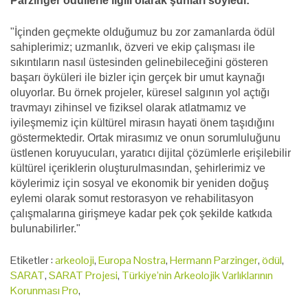
Parzinger ödüllerle ilgili olarak şunları söyledi:
"İçinden geçmekte olduğumuz bu zor zamanlarda ödül
sahiplerimiz; uzmanlık, özveri ve ekip çalışması ile
sıkıntıların nasıl üstesinden gelinebileceğini gösteren
başarı öyküleri ile bizler için gerçek bir umut kaynağı
oluyorlar. Bu örnek projeler, küresel salgının yol açtığı
travmayı zihinsel ve fiziksel olarak atlatmamız ve
iyileşmemiz için kültürel mirasın hayati önem taşıdığını
göstermektedir. Ortak mirasımız ve onun sorumluluğunu
üstlenen koruyucuları, yaratıcı dijital çözümlerle erişilebilir
kültürel içeriklerin oluşturulmasından, şehirlerimiz ve
köylerimiz için sosyal ve ekonomik bir yeniden doğuş
eylemi olarak somut restorasyon ve rehabilitasyon
çalışmalarına girişmeye kadar pek çok şekilde katkıda
bulunabilirler."
Etiketler :
arkeoloji
,
Europa Nostra
,
Hermann Parzinger
,
ödül
,
SARAT
,
SARAT Projesi
,
Türkiye’nin Arkeolojik Varlıklarının
Korunması Pro
,