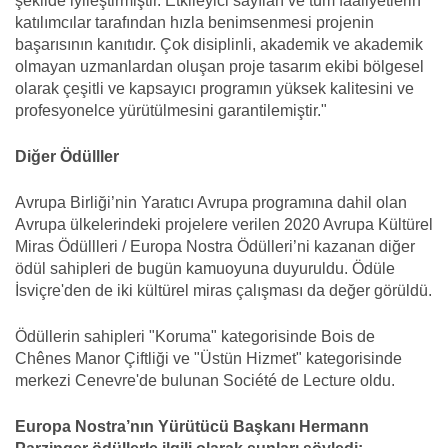
şekilde iyileştirmiştir. Etkileyici sayıları ve tüm faaliyetlerin
katılımcılar tarafından hızla benimsenmesi projenin
başarısının kanıtıdır. Çok disiplinli, akademik ve akademik
olmayan uzmanlardan oluşan proje tasarım ekibi bölgesel
olarak çeşitli ve kapsayıcı programın yüksek kalitesini ve
profesyonelce yürütülmesini garantilemiştir."
Diğer Ödülller
Avrupa Birliği’nin Yaratıcı Avrupa programına dahil olan
Avrupa ülkelerindeki projelere verilen 2020 Avrupa Kültürel
Miras Ödüllleri / Europa Nostra Ödülleri’ni kazanan diğer
ödül sahipleri de bugün kamuoyuna duyuruldu. Ödüle
İsviçre'den de iki kültürel miras çalışması da değer görüldü.
Ödüllerin sahipleri "Koruma" kategorisinde Bois de
Chênes Manor Çiftliği ve "Üstün Hizmet" kategorisinde
merkezi Cenevre'de bulunan Société de Lecture oldu.
Europa Nostra’nın Yürütücü Başkanı Hermann