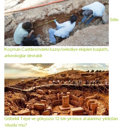
Sıtkı
Koçman Caddesi'ndeki kazıyı belediye ekipleri başlattı,
arkeologlar devraldı
Göbekli Tepe ve gökyüzü: 12 bin yıl önce atalarımız yıldızları
'okudu' mu?