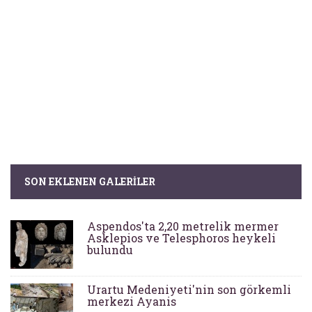
SON EKLENEN GALERILER
Aspendos'ta 2,20 metrelik mermer
Asklepios ve Telesphoros heykeli
bulundu
Urartu Medeniyeti'nin son görkemli
merkezi Ayanis