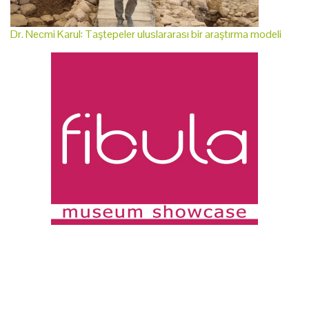
Dr. Necmi Karul: Taştepeler uluslararası bir araştırma modeli