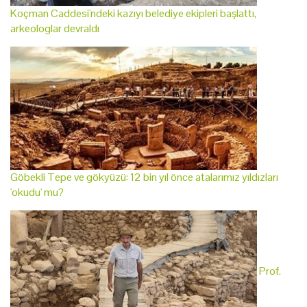
Koçman Caddesi'ndeki kazıyı belediye ekipleri başlattı,
arkeologlar devraldı
Göbekli Tepe ve gökyüzü: 12 bin yıl önce atalarımız yıldızları
'okudu' mu?
Prof.