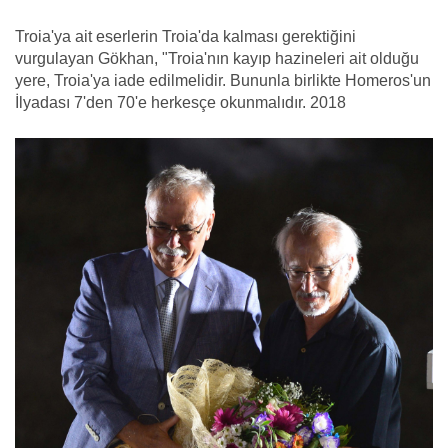
Troia'ya ait eserlerin Troia'da kalması gerektiğini
vurgulayan Gökhan, "Troia'nın kayıp hazineleri ait olduğu
yere, Troia'ya iade edilmelidir. Bununla birlikte Homeros'un
İlyadası 7'den 70'e herkesçe okunmalıdır. 2018