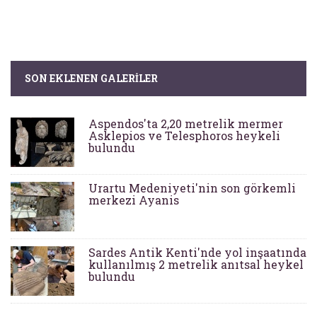
SON EKLENEN GALERILER
Aspendos'ta 2,20 metrelik mermer
Asklepios ve Telesphoros heykeli
bulundu
Urartu Medeniyeti'nin son görkemli
merkezi Ayanis
Sardes Antik Kenti'nde yol inşaatında
kullanılmış 2 metrelik anıtsal heykel
bulundu