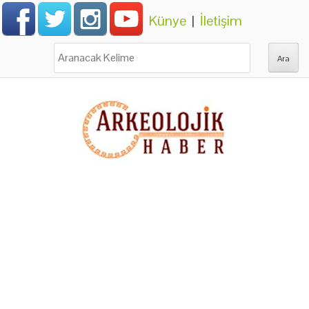
Künye
|
İletişim
Ara: