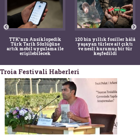
TTK'nın Ansiklopedik
120 bin yıllık fosiller hâlâ
Türk Tarih Sözlüğüne
yaşayan türlere ait çıktı
artık mobil uygulama ile
ve nesli kurumuş bir tür
erişilebilecek
keşfedildi
Troia Festivali Haberleri