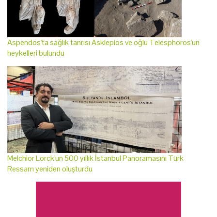
Aspendos'ta sağlık tanrısı Asklepios ve oğlu Telesphoros'un
heykelleri bulundu
Melchior Lorck'un 500 yıllık İstanbul Panoramasını Türk
Ressam yeniden oluşturdu