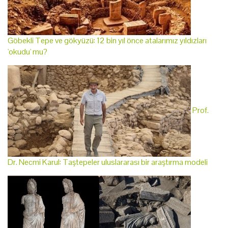
Göbekli Tepe ve gökyüzü: 12 bin yıl önce atalarımız yıldızları
'okudu' mu?
Prof.
Dr. Necmi Karul: Taştepeler uluslararası bir araştırma modeli