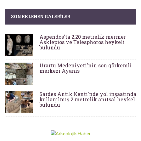
SON EKLENEN GALERILER
Aspendos'ta 2,20 metrelik mermer
Asklepios ve Telesphoros heykeli
bulundu
Urartu Medeniyeti'nin son görkemli
merkezi Ayanis
Sardes Antik Kenti'nde yol inşaatında
kullanılmış 2 metrelik anıtsal heykel
bulundu