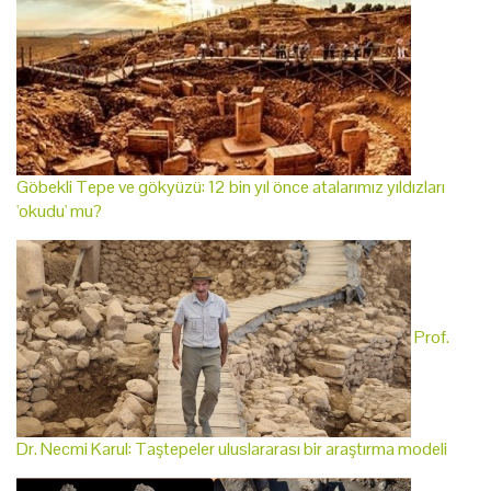
Göbekli Tepe ve gökyüzü: 12 bin yıl önce atalarımız yıldızları
'okudu' mu?
Prof.
Dr. Necmi Karul: Taştepeler uluslararası bir araştırma modeli