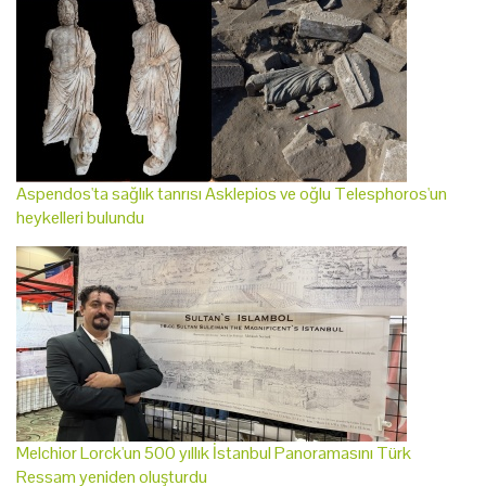
Aspendos'ta sağlık tanrısı Asklepios ve oğlu Telesphoros'un
heykelleri bulundu
Melchior Lorck'un 500 yıllık İstanbul Panoramasını Türk
Ressam yeniden oluşturdu