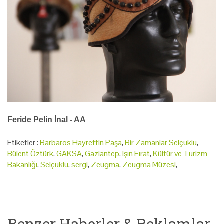
Feride Pelin İnal - AA
Etiketler :
Barbaros Hayrettin Paşa
,
Bir Zamanlar Selçuklu
,
Bülent Öztürk
,
GAKSA
,
Gaziantep
,
Işın Fırat
,
Kültür ve Turizm
Bakanlığı
,
Selçuklu
,
sergi
,
Zeugma
,
Zeugma Müzesi
,
Benzer Haberler & Reklamlar