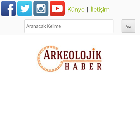
Künye
|
İletişim
Ara: