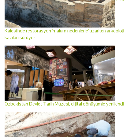
Kalesi'nde restorasyon 'malum nedenlerle' uzarken arkeoloji
kazıları sürüyor
Özbekistan Devlet Tarih Müzesi, dijital dönüşümle yenilendi