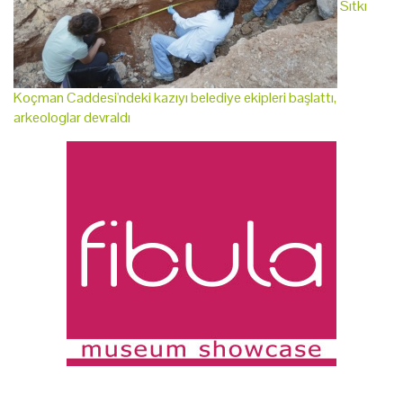
Sıtkı
Koçman Caddesi'ndeki kazıyı belediye ekipleri başlattı,
arkeologlar devraldı