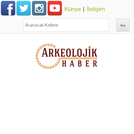
Künye
|
İletişim
Ara: