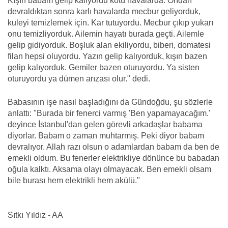
Kışın babam gelip kalıyordu kötü havalarda. Ondan
devraldıktan sonra karlı havalarda mecbur geliyorduk,
kuleyi temizlemek için. Kar tutuyordu. Mecbur çıkıp yukarı
onu temizliyorduk. Ailemin hayatı burada geçti. Ailemle
gelip gidiyorduk. Boşluk alan ekiliyordu, biberi, domatesi
filan hepsi oluyordu. Yazın gelip kalıyorduk, kışın bazen
gelip kalıyorduk. Gemiler bazen oturuyordu. Ya sisten
oturuyordu ya dümen arızası olur." dedi.
Babasının işe nasıl başladığını da Gündoğdu, şu sözlerle
anlattı: "Burada bir fenerci varmış 'Ben yapamayacağım.'
deyince İstanbul'dan gelen görevli arkadaşlar babama
diyorlar. Babam o zaman muhtarmış. Peki diyor babam
devralıyor. Allah razı olsun o adamlardan babam da ben de
emekli oldum. Bu fenerler elektrikliye dönünce bu babadan
oğula kalktı. Aksama olayı olmayacak. Ben emekli olsam
bile burası hem elektrikli hem akülü."
Sıtkı Yıldız - AA