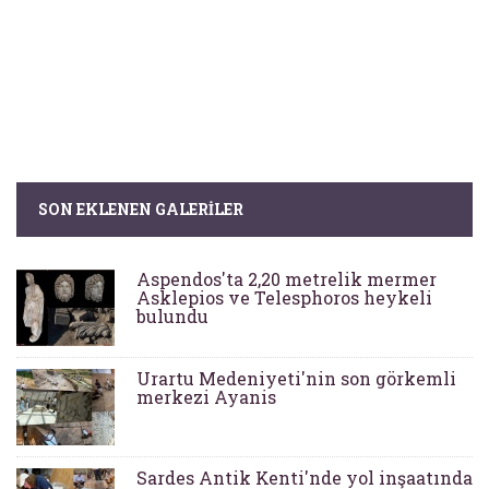
SON EKLENEN GALERILER
Aspendos'ta 2,20 metrelik mermer
Asklepios ve Telesphoros heykeli
bulundu
Urartu Medeniyeti'nin son görkemli
merkezi Ayanis
Sardes Antik Kenti'nde yol inşaatında