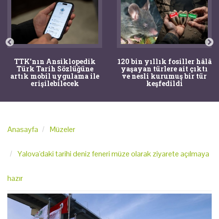
TTK'nın Ansiklopedik
120 bin yıllık fosiller hâlâ
Türk Tarih Sözlüğüne
yaşayan türlere ait çıktı
artık mobil uygulama ile
ve nesli kurumuş bir tür
erişilebilecek
keşfedildi
Anasayfa
Müzeler
Yalova'daki tarihi deniz feneri müze olarak ziyarete açılmaya
hazır