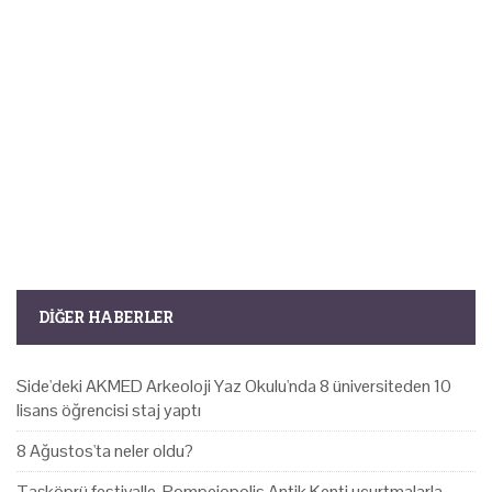
DIĞER HABERLER
Side'deki AKMED Arkeoloji Yaz Okulu'nda 8 üniversiteden 10
lisans öğrencisi staj yaptı
8 Ağustos'ta neler oldu?
Taşköprü festivalle, Pompeiopolis Antik Kenti uçurtmalarla