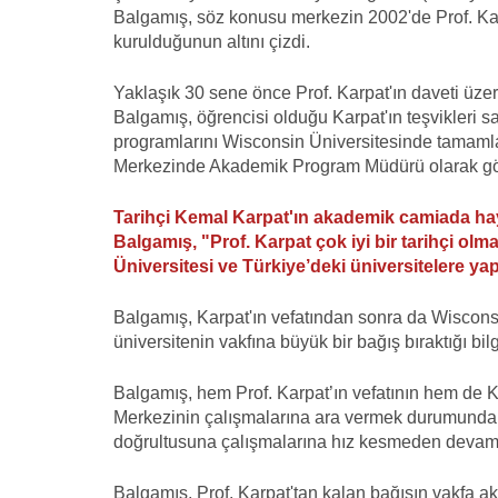
Balgamış, söz konusu merkezin 2002'de Prof. Karp
kurulduğunun altını çizdi.
Yaklaşık 30 sene önce Prof. Karpat'ın daveti üze
Balgamış, öğrencisi olduğu Karpat'ın teşvikleri s
programlarını Wisconsin Üniversitesinde tamamla
Merkezinde Akademik Program Müdürü olarak görev
Tarihçi Kemal Karpat'ın akademik camiada hayı
Balgamış, "Prof. Karpat çok iyi bir tarihçi ol
Üniversitesi ve Türkiye’deki üniversitelere yapt
Balgamış, Karpat'ın vefatından sonra da Wisconsi
üniversitenin vakfına büyük bir bağış bıraktığı bilg
Balgamış, hem Prof. Karpat’ın vefatının hem de K
Merkezinin çalışmalarına ara vermek durumunda k
doğrultusuna çalışmalarına hız kesmeden devam 
Balgamış, Prof. Karpat'tan kalan bağışın vakfa ak