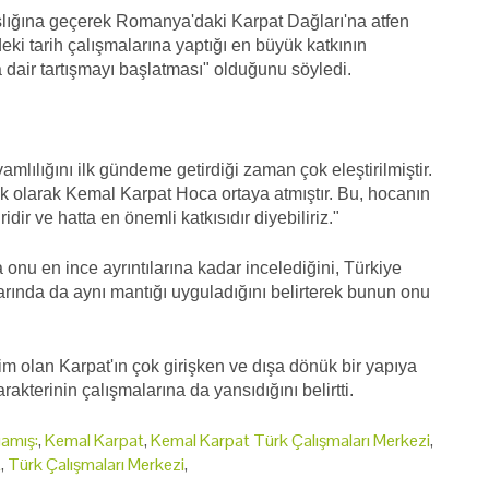
lığına geçerek Romanya'daki Karpat Dağları'na atfen
eki tarih çalışmalarına yaptığı en büyük katkının
dair tartışmayı başlatması" olduğunu söyledi.
lılığını ilk gündeme getirdiği zaman çok eleştirilmiştir.
i ilk olarak Kemal Karpat Hoca ortaya atmıştır. Bu, hocanın
dir ve hatta en önemli katkısıdır diyebiliriz."
 onu en ince ayrıntılarına kadar incelediğini, Türkiye
larında da aynı mantığı uyguladığını belirterek bunun onu
 olan Karpat'ın çok girişken ve dışa dönük bir yapıya
kterinin çalışmalarına da yansıdığını belirtti.
gamış:
,
Kemal Karpat
,
Kemal Karpat Türk Çalışmaları Merkezi
,
t
,
Türk Çalışmaları Merkezi
,