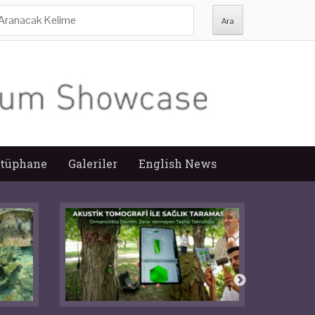
ra:
tüphane
Galeriler
English News