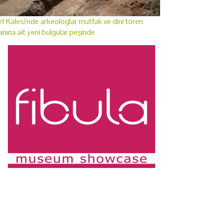
f Kalesi'nde arkeologlar mutfak ve dini tören
anına ait yeni bulgular peşinde