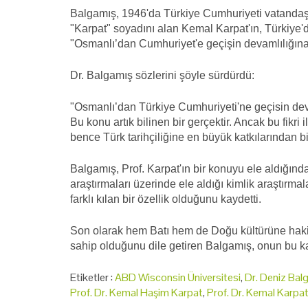
Balgamış, 1946'da Türkiye Cumhuriyeti vatandaş
"Karpat" soyadını alan Kemal Karpat'ın, Türkiye'd
"Osmanlı’dan Cumhuriyet'e geçişin devamlılığına 
Dr. Balgamış sözlerini şöyle sürdürdü:
"Osmanlı’dan Türkiye Cumhuriyeti'ne geçisin devam
Bu konu artık bilinen bir gerçektir. Ancak bu fikr
bence Türk tarihçiliğine en büyük katkılarından biri
Balgamış, Prof. Karpat'ın bir konuyu ele aldığında
araştırmaları üzerinde ele aldığı kimlik araştırma
farklı kılan bir özellik olduğunu kaydetti.
Son olarak hem Batı hem de Doğu kültürüne hakim
sahip olduğunu dile getiren Balgamış, onun bu kara
Etiketler :
ABD Wisconsin Üniversitesi
,
Dr. Deniz Bal
Prof. Dr. Kemal Haşim Karpat
,
Prof. Dr. Kemal Karpa