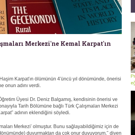
ışmaları Merkezi'ne Kemal Karpat'ın
Pr
 Haşim Karpat'ın ölümünün 4'üncü yıl dönümünde, önerisi
eğ
ne onun adını verdi.
retim Üyesi Dr. Deniz Balgamış, kendisinin önerisi ve
onayıyla Tarih Bölümüne bağlı Türk Çalışmaları Merkezi
rpat" adının eklendiğini söyledi.
aları Merkezi' olmuştur. Bunu sağlayabildiğimiz için de
l dönümünde) duyurmaktan da çok onur duyuyorum." diyen