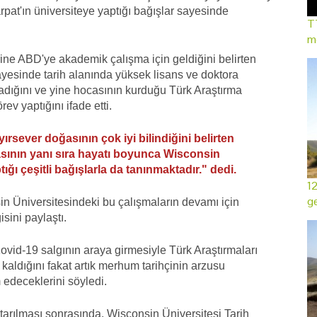
at'ın üniversiteye yaptığı bağışlar sayesinde
TT
mo
rine ABD'ye akademik çalışma için geldiğini belirten
ayesinde tarih alanında yüksek lisans ve doktora
dığını ve yine hocasının kurduğu Türk Araştırma
 yaptığını ifade etti.
rsever doğasının çok iyi bilindiğini belirten
masının yanı sıra hayatı boyunca Wisconsin
ığı çeşitli bağışlarla da tanınmaktadır." dedi.
12
ge
n Üniversitesindeki bu çalışmaların devamı için
isini paylaştı.
ovid-19 salgının araya girmesiyle Türk Araştırmaları
aldığını fakat artık merhum tarihçinin arzusu
edeceklerini söyledi.
tarılması sonrasında, Wisconsin Üniversitesi Tarih