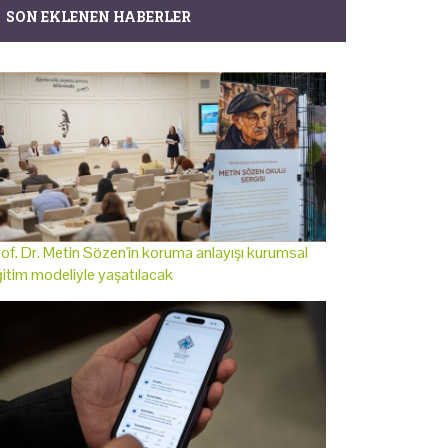
SON EKLENEN HABERLER
of. Dr. Metin Sözen'in koruma anlayışı kurumsal
itim modeliyle yaşatılacak