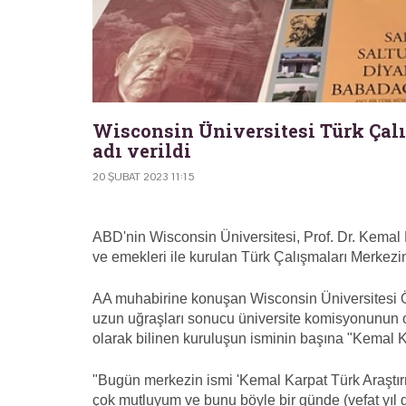
Wisconsin Üniversitesi Türk Çal
adı verildi
20 ŞUBAT 2023 11:15
ABD'nin Wisconsin Üniversitesi, Prof. Dr. Kemal
ve emekleri ile kurulan Türk Çalışmaları Merkezi
AA muhabirine konuşan Wisconsin Üniversitesi Öğ
uzun uğraşları sonucu üniversite komisyonunun 
olarak bilinen kuruluşun isminin başına "Kemal Ka
"Bugün merkezin ismi 'Kemal Karpat Türk Araştırm
çok mutluyum ve bunu böyle bir günde (vefat yı