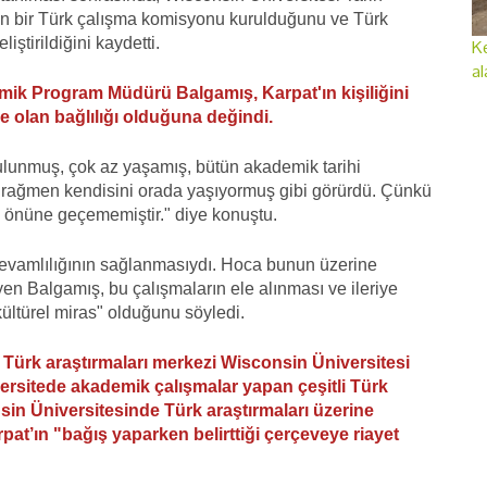
en bir Türk çalışma komisyonu kurulduğunu ve Türk
iştirildiğini kaydetti.
Ke
al
ik Program Müdürü Balgamış, Karpat'ın kişiliğini
 olan bağlılığı olduğuna değindi.
lunmuş, çok az yaşamış, bütün akademik tarihi
rağmen kendisini orada yaşıyormuş gibi görürdü. Çünkü
un önüne geçememiştir." diye konuştu.
e devamlılığının sağlanmasıydı. Hoca bunun üzerine
en Balgamış, bu çalışmaların ele alınması ve ileriye
kültürel miras" olduğunu söyledi.
k Türk araştırmaları merkezi Wisconsin Üniversitesi
rsitede akademik çalışmalar yapan çeşitli Türk
sin Üniversitesinde Türk araştırmaları üzerine
at’ın "bağış yaparken belirttiği çerçeveye riayet