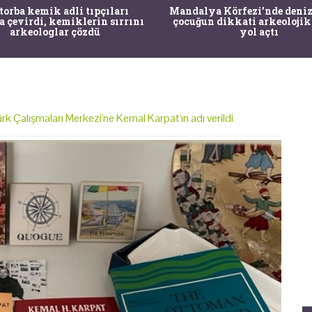
 torba kemik adli tıpçıları
Mandalya Körfezi’nde deniz
a çevirdi, kemiklerin sırrını
çocuğun dikkati arkeolojik
arkeologlar çözdü
yol açtı
k Çalışmaları Merkezi'ne Kemal Karpat'ın adı verildi