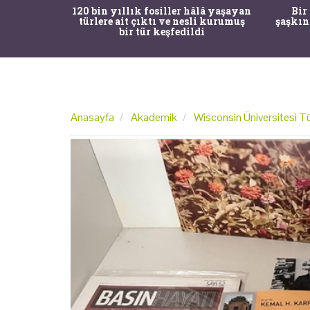
ürk Tarih
120 bin yıllık fosiller hâlâ yaşayan
Bir
gulama ile
türlere ait çıktı ve nesli kurumuş
şaşkın
bir tür keşfedildi
Anasayfa
Akademik
Wisconsin Üniversitesi Tür