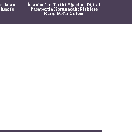
Ma
e dalan
İstanbul'un Tarihi Ağaçları Dijital
Operasy
 keşife
Pasaportla Korunacak: Risklere
M
Karşı MR'lı Önlem