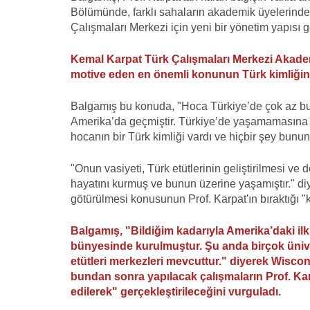
Bölümünde, farklı sahaların akademik üyelerind
Çalışmaları Merkezi için yeni bir yönetim yapısı gel
Kemal Karpat Türk Çalışmaları Merkezi Akadem
motive eden en önemli konunun Türk kimliğine
Balgamış bu konuda, "Hoca Türkiye’de çok az bu
Amerika’da geçmiştir. Türkiye’de yaşamamasına 
hocanın bir Türk kimliği vardı ve hiçbir şey bun
"Onun vasiyeti, Türk etütlerinin geliştirilmesi v
hayatını kurmuş ve bunun üzerine yaşamıştır." diy
götürülmesi konusunun Prof. Karpat'ın bıraktığı "
Balgamış, "Bildiğim kadarıyla Amerika’daki il
bünyesinde kurulmuştur. Şu anda birçok ünive
etütleri merkezleri mevcuttur." diyerek Wiscon
bundan sonra yapılacak çalışmaların Prof. Karp
edilerek" gerçekleştirileceğini vurguladı.