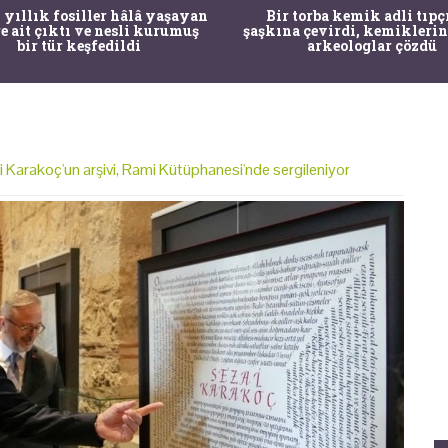
 yıllık fosiller hâlâ yaşayan
Bir torba kemik adli tıpç
re ait çıktı ve nesli kurumuş
şaşkına çevirdi, kemiklerin
bir tür keşfedildi
arkeologlar çözdü
i Karakoç'un arşivi, Rami Kütüphanesi'nde sergileniyor