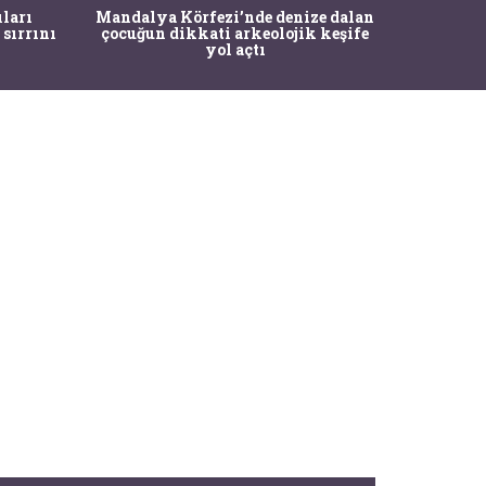
İstanbul
ıları
Mandalya Körfezi’nde denize dalan
Pasapo
 sırrını
çocuğun dikkati arkeolojik keşife
yol açtı