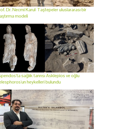
of. Dr. Necmi Karul: Taştepeler uluslararası bir
aştırma modeli
pendos'ta sağlık tanrısı Asklepios ve oğlu
lesphoros'un heykelleri bulundu