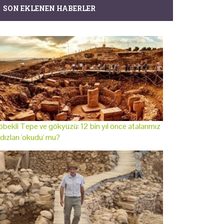
SON EKLENEN HABERLER
bekli Tepe ve gökyüzü: 12 bin yıl önce atalarımız
ldızları 'okudu' mu?