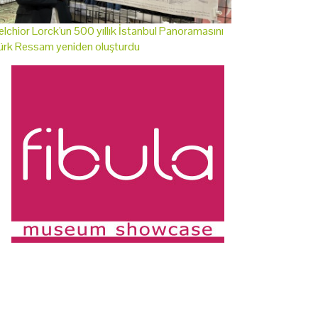
lchior Lorck'un 500 yıllık İstanbul Panoramasını
ürk Ressam yeniden oluşturdu