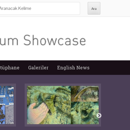
ra:
tüphane
Galeriler
English News