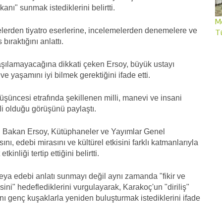
nı" sunmak istediklerini belirtti.
Me
yelerden tiyatro eserlerine, incelemelerden denemelere ve
T
ıraktığını anlattı.
şılamayacağına dikkati çeken Ersoy, büyük ustayı
 yaşamını iyi bilmek gerektiğini ifade etti.
üşüncesi etrafında şekillenen milli, manevi ve insani
i olduğu görüşünü paylaştı.
eren Bakan Ersoy, Kütüphaneler ve Yayımlar Genel
 edebi mirasını ve kültürel etkisini farklı katmanlarıyla
nliği tertip ettiğini belirtti.
eya edebi anlatı sunmayı değil aynı zamanda "fikir ve
ini" hedeflediklerini vurgulayarak, Karakoç'un "diriliş"
nı genç kuşaklarla yeniden buluşturmak istediklerini ifade