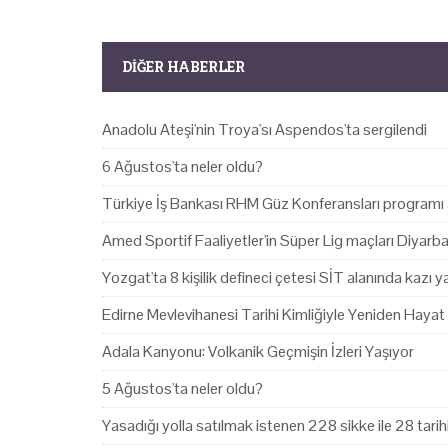
DIĞER HABERLER
Anadolu Ateşi'nin Troya'sı Aspendos'ta sergilendi
6 Ağustos'ta neler oldu?
Türkiye İş Bankası RHM Güz Konferansları programı 
Amed Sportif Faaliyetler'in Süper Lig maçları Diyarb
Yozgat'ta 8 kişilik defineci çetesi SİT alanında kazı 
Edirne Mevlevihanesi Tarihi Kimliğiyle Yeniden Hayat
Adala Kanyonu: Volkanik Geçmişin İzleri Yaşıyor
5 Ağustos'ta neler oldu?
Yasadığı yolla satılmak istenen 228 sikke ile 28 tari