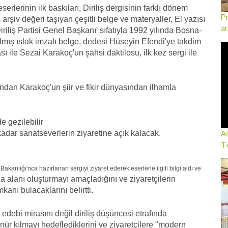
lerinin ilk baskıları, Diriliş dergisinin farklı dönem
Pr
rşiv değeri taşıyan çeşitli belge ve materyaller, El yazısı
ar
Diriliş Partisi Genel Başkanı' sıfatıyla 1992 yılında Bosna-
mış ıslak imzalı belge, dedesi Hüseyin Efendi'ye takdim
 ile Sezai Karakoç'un şahsi daktilosu, ilk kez sergi ile
ından Karakoç'un şiir ve fikir dünyasından ilhamla
e gezilebilir
As
dar sanatseverlerin ziyaretine açık kalacak.
Te
anlığı'nca hazırlanan sergiyi ziyaret ederek eserlerle ilgili bilgi aldı ve
za alanı oluşturmayı amaçladığını ve ziyaretçilerin
anı bulacaklarını belirtti.
debi mirasını değil diriliş düşüncesi etrafında
ür kılmayı hedeflediklerini ve ziyaretçilere "modern