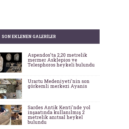
SON EKLENEN GALERILER
Aspendos'ta 2,20 metrelik
mermer Asklepios ve
Telesphoros heykeli bulundu
Urartu Medeniyeti'nin son
görkemli merkezi Ayanis
Sardes Antik Kenti'nde yol
inşaatında kullanılmış 2
metrelik anıtsal heykel
bulundu