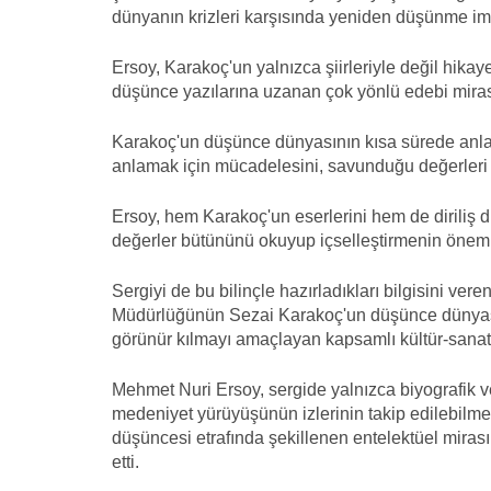
dünyanın krizleri karşısında yeniden düşünme imka
Ersoy, Karakoç'un yalnızca şiirleriyle değil hika
düşünce yazılarına uzanan çok yönlü edebi miras b
Karakoç'un düşünce dünyasının kısa sürede anla
anlamak için mücadelesini, savunduğu değerleri ve
Ersoy, hem Karakoç'un eserlerini hem de diriliş d
değerler bütününü okuyup içselleştirmenin öneml
Sergiyi de bu bilinçle hazırladıkları bilgisini v
Müdürlüğünün Sezai Karakoç'un düşünce dünyasını,
görünür kılmayı amaçlayan kapsamlı kültür-sanat etki
Mehmet Nuri Ersoy, sergide yalnızca biyografik v
medeniyet yürüyüşünün izlerinin takip edilebilmes
düşüncesi etrafında şekillenen entelektüel mirası
etti.