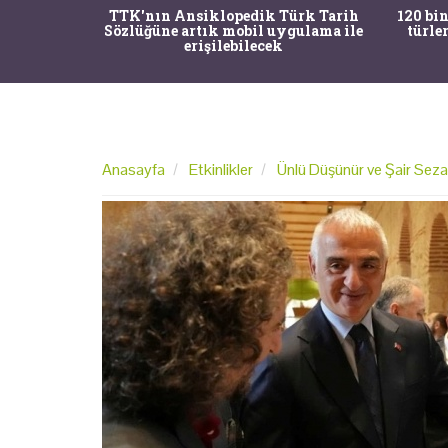
nrısı
TTK'nın Ansiklopedik Türk Tarih
120 bin
horos'un
Sözlüğüne artık mobil uygulama ile
türle
du
erişilebilecek
Anasayfa
Etkinlikler
Ünlü Düşünür ve Şair Seza