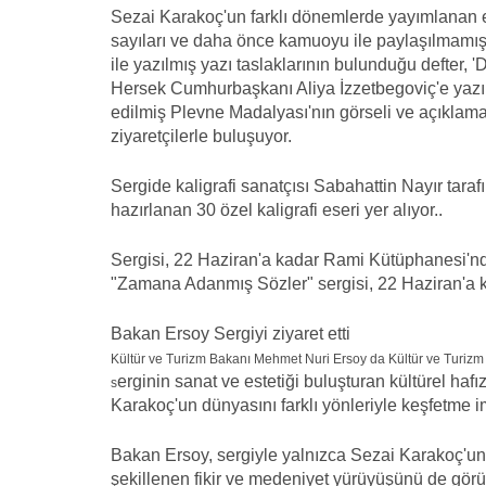
Sezai Karakoç'un farklı dönemlerde yayımlanan eser
sayıları ve daha önce kamuoyu ile paylaşılmamış a
ile yazılmış yazı taslaklarının bulunduğu defter, '
Hersek Cumhurbaşkanı Aliya İzzetbegoviç'e yazıl
edilmiş Plevne Madalyası'nın görseli ve açıklaması
ziyaretçilerle buluşuyor.
Sergide kaligrafi sanatçısı Sabahattin Nayır taraf
hazırlanan 30 özel kaligrafi eseri yer alıyor..
Sergisi, 22 Haziran'a kadar Rami Kütüphanesi'nd
"Zamana Adanmış Sözler" sergisi, 22 Haziran'a ka
Bakan Ersoy Sergiyi ziyaret etti
Kültür ve Turizm Bakanı Mehmet Nuri Ersoy da Kültür ve Turizm Bak
erginin sanat ve estetiği buluşturan kültürel hafı
s
Karakoç'un dünyasını farklı yönleriyle keşfetme imk
Bakan Ersoy, sergiyle yalnızca Sezai Karakoç'un e
şekillenen fikir ve medeniyet yürüyüşünü de görün