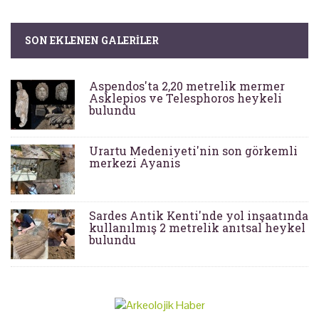
SON EKLENEN GALERILER
Aspendos'ta 2,20 metrelik mermer
Asklepios ve Telesphoros heykeli
bulundu
Urartu Medeniyeti'nin son görkemli
merkezi Ayanis
Sardes Antik Kenti'nde yol inşaatında
kullanılmış 2 metrelik anıtsal heykel
bulundu