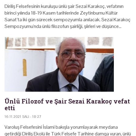
Diriliş Felsefesinin kuruluşu ünlü şair Sezai Karakoç, vefatının
birinci yılında 18-19 Kasım tarihlerinde Zeytinburnu Kültür
Sanat’ta iki gün sürecek sempozyumla anılacak. Sezai Karakoç
Sempozyumu'nda ünlü filozofun şairliği, şiirleri ve düşünce…
Ünlü Filozof ve Şair Sezai Karakoç vefat
etti
16.11.2021 SALI - 18:27
Varoluş Felsefesini İslami bakışla yorumlayarak meydana
getirdiği Diriliş Ekolü ile Türk Felsefe Tarihine damga vuran, ünlü