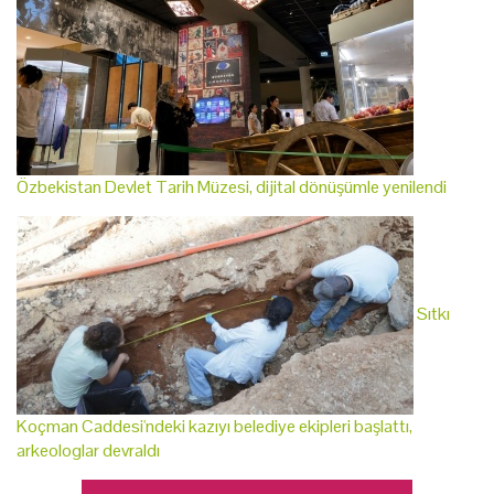
Özbekistan Devlet Tarih Müzesi, dijital dönüşümle yenilendi
Sıtkı
Koçman Caddesi'ndeki kazıyı belediye ekipleri başlattı,
arkeologlar devraldı