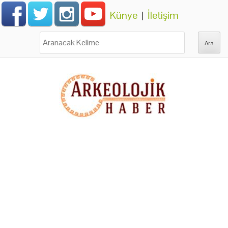
Künye
|
İletişim
Ara: