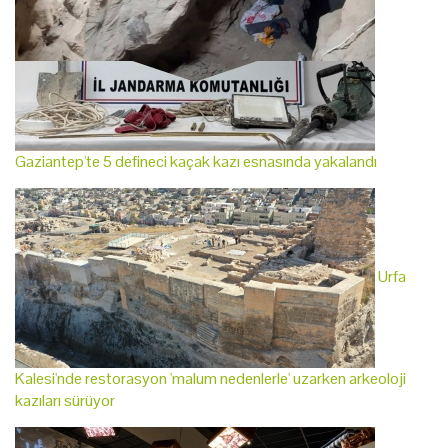
Gaziantep'te 5 defineci kaçak kazı esnasında yakalandı
Urfa
Kalesi'nde restorasyon 'malum nedenlerle' uzarken arkeoloji
kazıları sürüyor