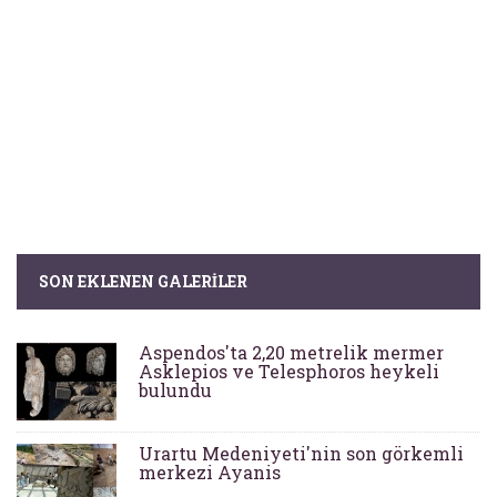
SON EKLENEN GALERILER
Aspendos'ta 2,20 metrelik mermer
Asklepios ve Telesphoros heykeli
bulundu
Urartu Medeniyeti'nin son görkemli
merkezi Ayanis