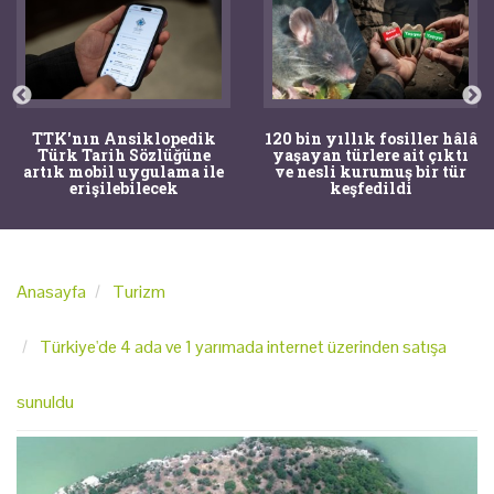
TTK'nın Ansiklopedik
120 bin yıllık fosiller hâlâ
Türk Tarih Sözlüğüne
yaşayan türlere ait çıktı
artık mobil uygulama ile
ve nesli kurumuş bir tür
erişilebilecek
keşfedildi
Anasayfa
Turizm
Türkiye'de 4 ada ve 1 yarımada internet üzerinden satışa
sunuldu