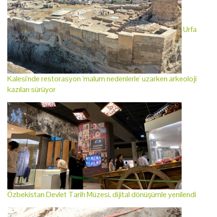
Urfa
Kalesi'nde restorasyon 'malum nedenlerle' uzarken arkeoloji
kazıları sürüyor
Özbekistan Devlet Tarih Müzesi, dijital dönüşümle yenilendi