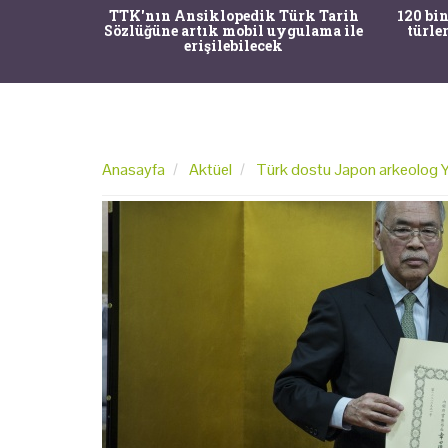
nrısı
TTK'nın Ansiklopedik Türk Tarih
120 bin
horos'un
Sözlüğüne artık mobil uygulama ile
türle
du
erişilebilecek
Anasayfa
Aktüel
Türk dostu Japon arkeolog Y