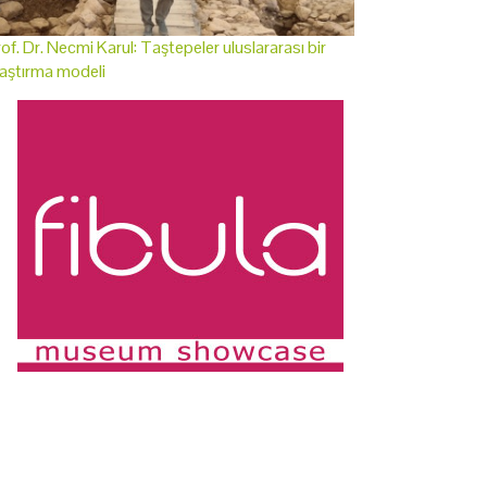
of. Dr. Necmi Karul: Taştepeler uluslararası bir
aştırma modeli