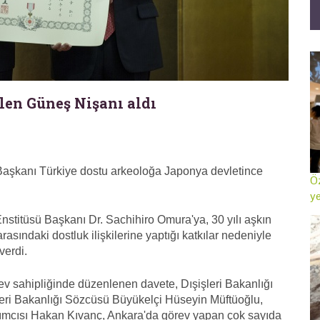
len Güneş Nişanı aldı
 Başkanı Türkiye dostu arkeoloğa Japonya devletince
Öz
ye
nstitüsü Başkanı Dr. Sachihiro Omura'ya, 30 yılı aşkın
arasındaki dostluk ilişkilerine yaptığı katkılar nedeniyle
verdi.
v sahipliğinde düzenlenen davete, Dışişleri Bakanlığı
leri Bakanlığı Sözcüsü Büyükelçi Hüseyin Müftüoğlu,
ımcısı Hakan Kıvanç, Ankara'da görev yapan çok sayıda