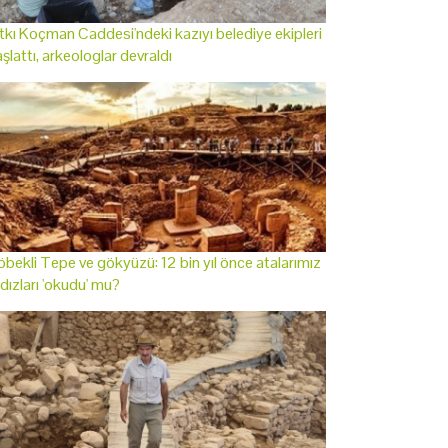
tkı Koçman Caddesi'ndeki kazıyı belediye ekipleri
şlattı, arkeologlar devraldı
bekli Tepe ve gökyüzü: 12 bin yıl önce atalarımız
ldızları 'okudu' mu?