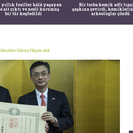
 yıllık fosiller hâlâ yaşayan
Bir torba kemik adli tıpç
re ait çıktı ve nesli kurumuş
şaşkına çevirdi, kemiklerin
bir tür keşfedildi
arkeologlar çözdü
ükselen Güneş Nişanı aldı