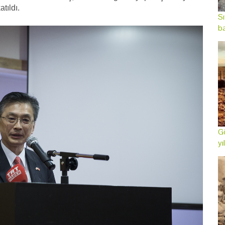
tıldı.
Sı
ba
Gö
yı