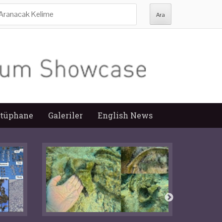
ra:
tüphane
Galeriler
English News