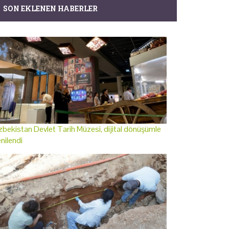
SON EKLENEN HABERLER
bekistan Devlet Tarih Müzesi, dijital dönüşümle
nilendi