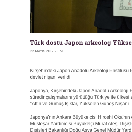
Türk dostu Japon arkeolog Yükse
25 MAYIS 2017 23:51
Kırşehir'deki Japon Anadolu Arkeoloji Enstitüsü
devlet nişanı verildi.
Japonya, Kırşehir'deki Japon Anadolu Arkeoloji E
süredir çalışmalarını yürüttüğü Türkiye ile ülkesi 
"Altın ve Gümüş Işıklar, Yükselen Güneş Nişanı" 
Japonya'nın Ankara Büyükelçisi Hiroshi Oka'nın e
Müsteşar Yardımcısı Büyükelçi Murat Ateş, Dışiş
Dışişleri Bakanlığı Doğu Asya Genel Müdür Yard