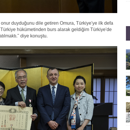
k onur duyduğunu dile getiren Omura, Türkiye'ye ilk defa
e Türkiye hükümetinden burs alarak geldiğim Türkiye'de
tılmaktı." diye konuştu.