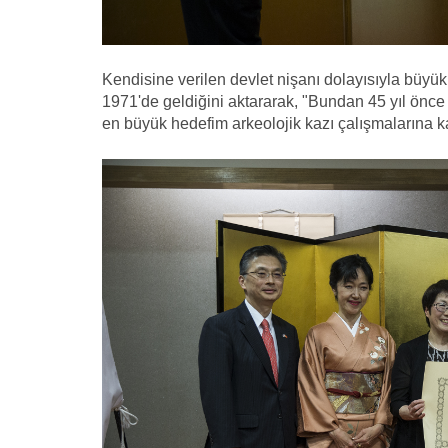
Kendisine verilen devlet nişanı dolayısıyla büyü
1971'de geldiğini aktararak, "Bundan 45 yıl önc
en büyük hedefim arkeolojik kazı çalışmalarına ka