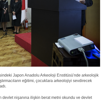
sindeki Japon Anadolu Arkeoloji Enstitüsü'nde arkeolojik
ştırmacıların eğitimi, çocuklara arkeolojiyi sevdirecek
adı.
devlet nişanına ilişkin berat metni okundu ve devlet