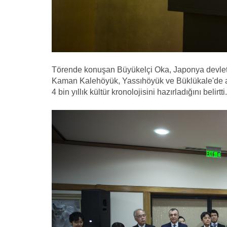
Törende konuşan Büyükelçi Oka, Japonya devlet 
Kaman Kalehöyük, Yassıhöyük ve Büklükale'de ar
4 bin yıllık kültür kronolojisini hazırladığını belirtti.