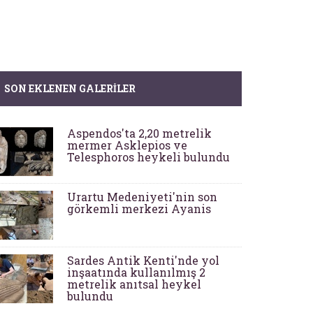
SON EKLENEN GALERILER
Aspendos'ta 2,20 metrelik
mermer Asklepios ve
Telesphoros heykeli bulundu
Urartu Medeniyeti'nin son
görkemli merkezi Ayanis
Sardes Antik Kenti'nde yol
inşaatında kullanılmış 2
metrelik anıtsal heykel
bulundu