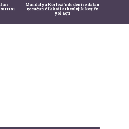
İstanbul
ıları
Mandalya Körfezi’nde denize dalan
Pasapo
 sırrını
çocuğun dikkati arkeolojik keşife
yol açtı