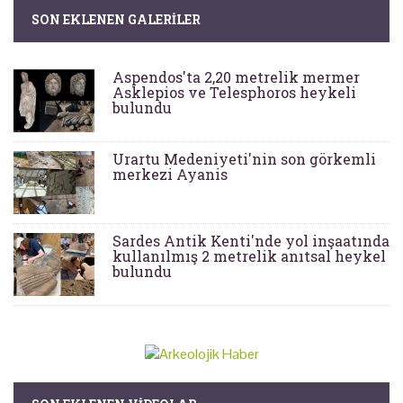
SON EKLENEN GALERILER
Aspendos'ta 2,20 metrelik mermer
Asklepios ve Telesphoros heykeli
bulundu
Urartu Medeniyeti'nin son görkemli
merkezi Ayanis
Sardes Antik Kenti'nde yol inşaatında
kullanılmış 2 metrelik anıtsal heykel
bulundu