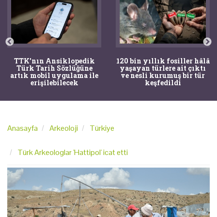
120 bin yıllık fosiller hâlâ
Bir torba kemik adli
yaşayan türlere ait çıktı
tıpçıları şaşkına çevirdi,
ve nesli kurumuş bir tür
kemiklerin sırrını
keşfedildi
arkeologlar çözdü
Anasayfa
Arkeoloji
Türkiye
Türk Arkeologlar 'Hattipol' icat etti