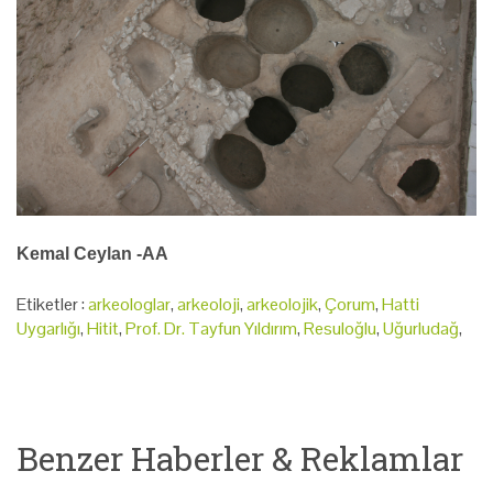
Kemal Ceylan -AA
Etiketler :
arkeologlar
,
arkeoloji
,
arkeolojik
,
Çorum
,
Hatti
Uygarlığı
,
Hitit
,
Prof. Dr. Tayfun Yıldırım
,
Resuloğlu
,
Uğurludağ
,
Benzer Haberler & Reklamlar