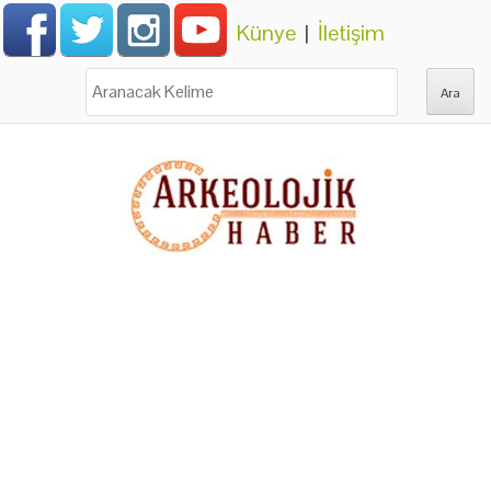
Künye
|
İletişim
Ara: