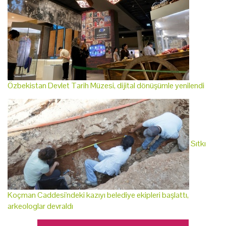
Özbekistan Devlet Tarih Müzesi, dijital dönüşümle yenilendi
Sıtkı
Koçman Caddesi'ndeki kazıyı belediye ekipleri başlattı,
arkeologlar devraldı