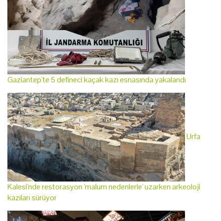
Gaziantep'te 5 defineci kaçak kazı esnasında yakalandı
Urfa
Kalesi'nde restorasyon 'malum nedenlerle' uzarken arkeoloji
kazıları sürüyor