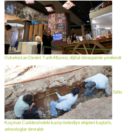
Özbekistan Devlet Tarih Müzesi, dijital dönüşümle yenilendi
Sıtkı
Koçman Caddesi'ndeki kazıyı belediye ekipleri başlattı,
arkeologlar devraldı