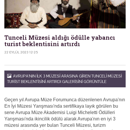
Tunceli Müzesi aldığı ödülle yabancı
turist beklentisini artırdı
22 EYLÜL 2023 12:25
AVRUPA'NIN ILK 3 MÜZESI ARASINA GIREN TUNCELI MÜZESI
TURIST BEKLENTISINI ARTIRDI GALERISINI GÖRÜNTÜLE
Geçen yıl Avrupa Müze Forumunca düzenlenen Avrupa'nın
En İyi Müzesi Yarışması'nda sertifikaya layık görülen bu
sene Avrupa Müze Akademisi Luigi Micheletti Ödülleri
Yarışması'nda ikincilik ödülü alarak Avrupa'nın en iyi 3
müzesi arasında yer bulan Tunceli Müzesi, turizm