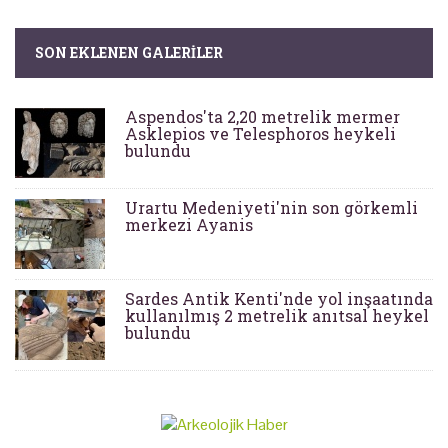
SON EKLENEN GALERILER
Aspendos'ta 2,20 metrelik mermer
Asklepios ve Telesphoros heykeli
bulundu
Urartu Medeniyeti'nin son görkemli
merkezi Ayanis
Sardes Antik Kenti'nde yol inşaatında
kullanılmış 2 metrelik anıtsal heykel
bulundu