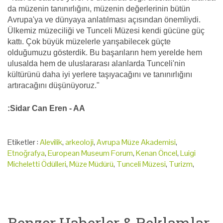
da müzenin tanınırlığını, müzenin değerlerinin bütün
Avrupa'ya ve dünyaya anlatılması açısından önemliydi.
Ülkemiz müzeciliği ve Tunceli Müzesi kendi gücüne güç
kattı. Çok büyük müzelerle yarışabilecek güçte
olduğumuzu gösterdik. Bu başarıların hem yerelde hem
ulusalda hem de uluslararası alanlarda Tunceli'nin
kültürünü daha iyi yerlere taşıyacağını ve tanınırlığını
artıracağını düşünüyoruz."
:Sidar Can Eren - AA
Etiketler :
Alevilik
,
arkeoloji
,
Avrupa Müze Akademisi
,
Etnoğrafya
,
European Museum Forum
,
Kenan Öncel
,
Luigi
Micheletti Ödülleri
,
Müze Müdürü
,
Tunceli Müzesi
,
Turizm
,
Benzer Haberler & Reklamlar