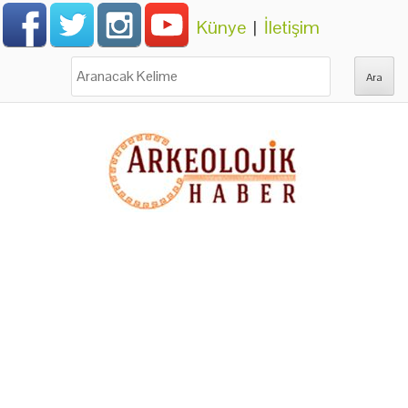
Künye
|
İletişim
Ara: