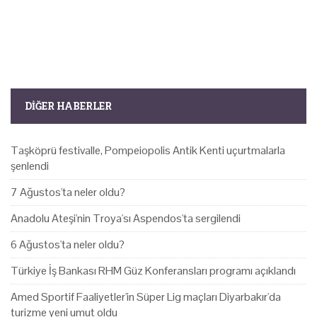
DIĞER HABERLER
Taşköprü festivalle, Pompeiopolis Antik Kenti uçurtmalarla
şenlendi
7 Ağustos'ta neler oldu?
Anadolu Ateşi'nin Troya'sı Aspendos'ta sergilendi
6 Ağustos'ta neler oldu?
Türkiye İş Bankası RHM Güz Konferansları programı açıklandı
Amed Sportif Faaliyetler'in Süper Lig maçları Diyarbakır'da
turizme yeni umut oldu