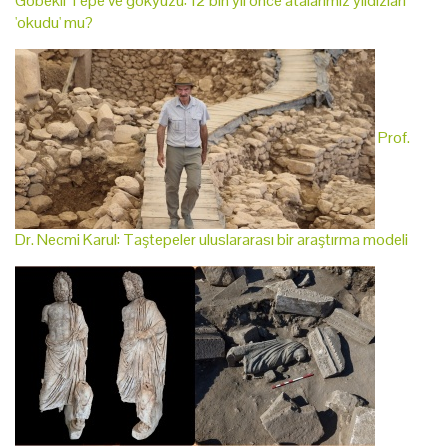
Göbekli Tepe ve gökyüzü: 12 bin yıl önce atalarımız yıldızları
'okudu' mu?
Prof.
Dr. Necmi Karul: Taştepeler uluslararası bir araştırma modeli