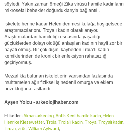
söyledi. Yakın zaman örneği Zika virüsü hamile kadınların
mikrosefal bebekler doğurduklarıyla bağlantılı.
İskelete her ne kadar Helen denmesi kulağa hoş gelsede
araştırmacılar onu Troyalı kadın olarak anıyor.
Araştırmalardan hamileliği esnasında yaşadığı
güçlüklerden dolayı öldüğü anlaşılan kadının hayli zor bir
hayatı olmuş. Bir çok dişini kaybeden Troia’lı kadın
kemiklerinden de kronik bir enfeksiyon rahatsızlığı
geçiriyormuş.
Mezarlıkta bulunan iskeletlerin yarısından fazlasında
muhtemelen ağır fiziksel iş nedenli omurga ve eklem
bozukluğuna rastlandı.
Ayşen Yolcu - arkeolojihaber.com
Etiketler :
Alman arkeolog
,
Antik Kent hamile kadın
,
Helen
,
Henrike Kiesewetter
,
Troia
,
Troia’lı kadın
,
Troya
,
Troyalı kadın
,
Truva
,
virüs
,
William Aylward
,