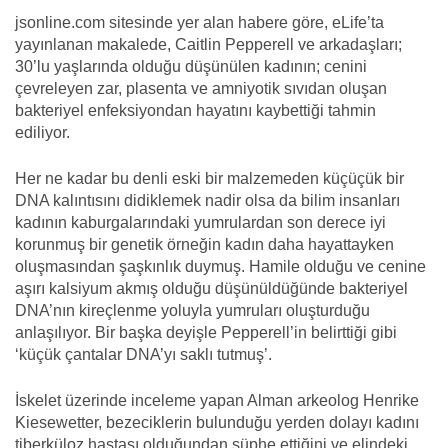
jsonline.com sitesinde yer alan habere göre, eLife’ta
yayınlanan makalede, Caitlin Pepperell ve arkadaşları;
30’lu yaşlarında olduğu düşünülen kadının; cenini
çevreleyen zar, plasenta ve amniyotik sıvıdan oluşan
bakteriyel enfeksiyondan hayatını kaybettiği tahmin
ediliyor.
Her ne kadar bu denli eski bir malzemeden küçüçük bir
DNA kalıntısını didiklemek nadir olsa da bilim insanları
kadının kaburgalarındaki yumrulardan son derece iyi
korunmuş bir genetik örneğin kadın daha hayattayken
oluşmasından şaşkınlık duymuş. Hamile olduğu ve cenine
aşırı kalsiyum akmış olduğu düşünüldüğünde bakteriyel
DNA’nın kireçlenme yoluyla yumruları oluşturduğu
anlaşılıyor. Bir başka deyişle Pepperell’in belirttiği gibi
‘küçük çantalar DNA’yı saklı tutmuş’.
İskelet üzerinde inceleme yapan Alman arkeolog Henrike
Kiesewetter, bezeciklerin bulunduğu yerden dolayı kadını
tiberküloz hastası olduğundan şüphe ettiğini ve elindeki