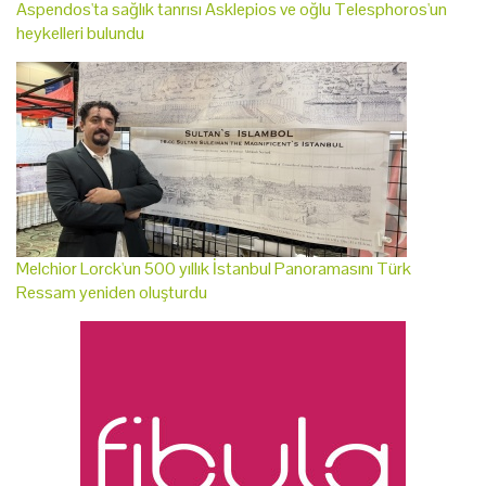
Aspendos'ta sağlık tanrısı Asklepios ve oğlu Telesphoros'un
heykelleri bulundu
Melchior Lorck'un 500 yıllık İstanbul Panoramasını Türk
Ressam yeniden oluşturdu