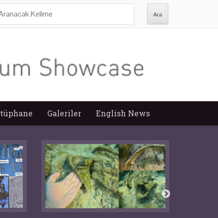
ra:
tüphane
Galeriler
English News