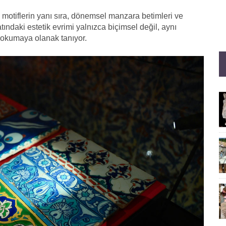
ik motiflerin yanı sıra, dönemsel manzara betimleri ve
atındaki estetik evrimi yalnızca biçimsel değil, aynı
 okumaya olanak tanıyor.