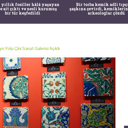
 yıllık fosiller hâlâ yaşayan
Bir torba kemik adli tıpç
re ait çıktı ve nesli kurumuş
şaşkına çevirdi, kemiklerin
bir tür keşfedildi
arkeologlar çözdü
 Yolu Çini Sanat Galerisi Açıldı