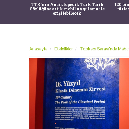
nrısı
TTK'nın Ansiklopedik Türk Tarih
120 bin
horos'un
Sözlüğüne artık mobil uygulama ile
türle
du
erişilebilecek
Anasayfa
Etkinlikler
Topkapı Sarayı’nda Mabeyn