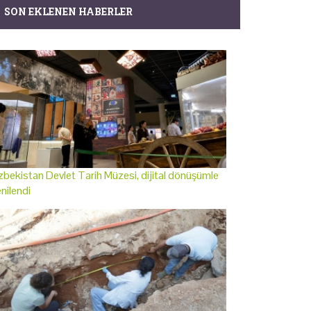
SON EKLENEN HABERLER
bekistan Devlet Tarih Müzesi, dijital dönüşümle
nilendi