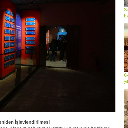
Sı
ba
Gö
yı
niden İşlevlendirilmesi