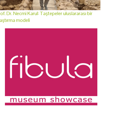
of. Dr. Necmi Karul: Taştepeler uluslararası bir
aştırma modeli