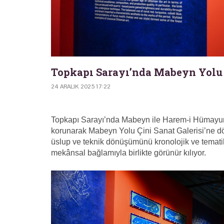
Topkapı Sarayı’nda Mabeyn Yolu Ç
24 ARALIK 2025 17:22
Topkapı Sarayı’nda Mabeyn ile Harem-i Hümayun’u
korunarak Mabeyn Yolu Çini Sanat Galerisi’ne dö
üslup ve teknik dönüşümünü kronolojik ve tematik
mekânsal bağlamıyla birlikte görünür kılıyor.