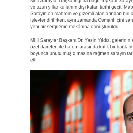
Milli Saraylar Başkanlığı’na bağlı Topkapı Sa
ve uzun yıllar kullanım dışı kalan tarihi geçit, Ma
Sarayın en mahrem ve gizemli alanlarından biri 
işlevlendirilirken, aynı zamanda Osmanlı çini sana
yeni bir sergileme mekânına dönüştürüldü.
Milli Saraylar Başkanı Dr. Yasin Yıldız, galerini
özel daireleri ile harem arasında kritik bir bağlan
boyunca unutulmuş olmasına rağmen sarayın tari
etti.