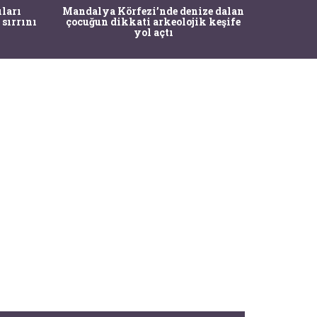
İstanbul
ıları
Mandalya Körfezi’nde denize dalan
Pasapo
 sırrını
çocuğun dikkati arkeolojik keşife
yol açtı