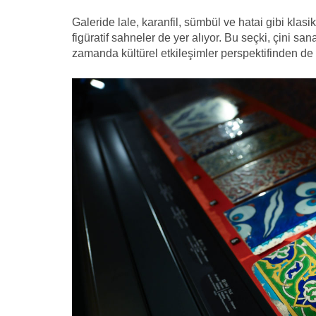
Galeride lale, karanfil, sümbül ve hatai gibi klas
figüratif sahneler de yer alıyor. Bu seçki, çini san
zamanda kültürel etkileşimler perspektifinden de