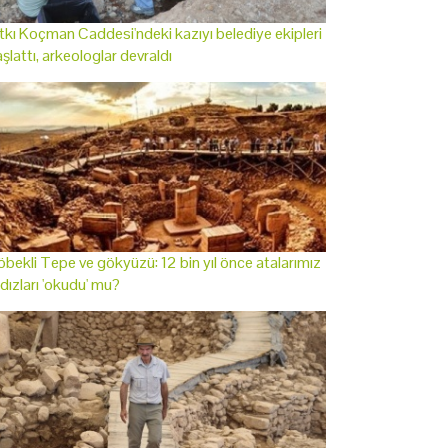
tkı Koçman Caddesi'ndeki kazıyı belediye ekipleri
şlattı, arkeologlar devraldı
bekli Tepe ve gökyüzü: 12 bin yıl önce atalarımız
ldızları 'okudu' mu?