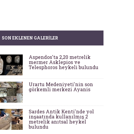
SON EKLENEN GALERILER
Aspendos'ta 2,20 metrelik
mermer Asklepios ve
Telesphoros heykeli bulundu
Urartu Medeniyeti'nin son
görkemli merkezi Ayanis
Sardes Antik Kenti'nde yol
inşaatında kullanılmış 2
metrelik anıtsal heykel
bulundu