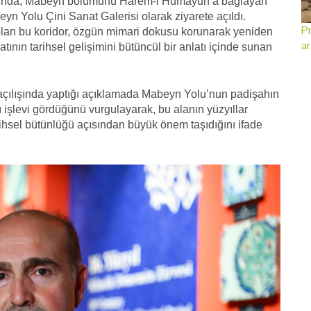
rayı’nda, Mabeyn bölümünü Harem-i Hümayun’a bağlayan
beyn Yolu Çini Sanat Galerisi olarak ziyarete açıldı.
Pr
olan bu koridor, özgün mimari dokusu korunarak yeniden
ar
tının tarihsel gelişimini bütüncül bir anlatı içinde sunan
n açılışında yaptığı açıklamada Mabeyn Yolu’nun padişahın
tı işlevi gördüğünü vurgulayarak, bu alanın yüzyıllar
hsel bütünlüğü açısından büyük önem taşıdığını ifade