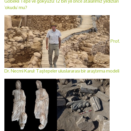
Göbekli Tepe ve gökyüzü: 12 bin yıl önce atalarımız yıldızları
'okudu' mu?
Prof.
Dr. Necmi Karul: Taştepeler uluslararası bir araştırma modeli