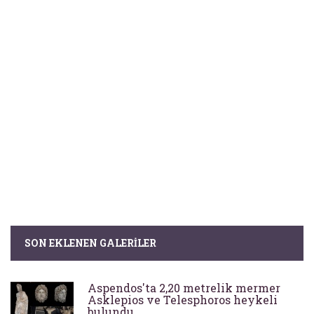
SON EKLENEN GALERILER
Aspendos'ta 2,20 metrelik mermer
Asklepios ve Telesphoros heykeli
bulundu