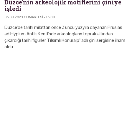
Düzce'nin arkeolojik motiflerini çiniye
işledi
05.08.2023 CUMARTESI - 16:38
Düzce'de tarihi milattan önce 3'üncü yüzyıla dayanan Prusias
ad Hypium Antik Kenti'nde arkeologların toprak altından
çıkardığı tarihi figürler Tılsımlı Konuralp" adlı çini sergisine ilham
oldu.