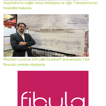
Aspendos'ta sağlık tanrısı Asklepios ve oğlu Telesphoros'un
heykelleri bulundu
Melchior Lorck'un 500 yıllık İstanbul Panoramasını Türk
Ressam yeniden oluşturdu