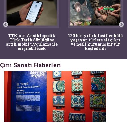
TTK'nın Ansiklopedik
120 bin yıllık fosiller hâlâ
Türk Tarih Sözlüğüne
yaşayan türlere ait çıktı
artık mobil uygulama ile
ve nesli kurumuş bir tür
erişilebilecek
keşfedildi
Çini Sanatı Haberleri