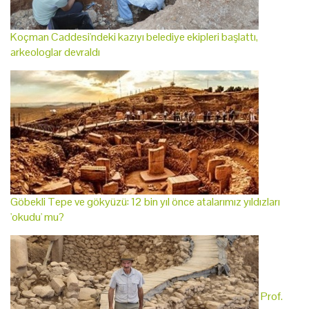
Koçman Caddesi'ndeki kazıyı belediye ekipleri başlattı,
arkeologlar devraldı
Göbekli Tepe ve gökyüzü: 12 bin yıl önce atalarımız yıldızları
'okudu' mu?
Prof.