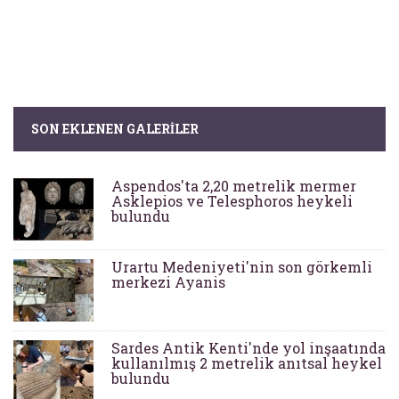
SON EKLENEN GALERILER
Aspendos'ta 2,20 metrelik mermer
Asklepios ve Telesphoros heykeli
bulundu
Urartu Medeniyeti'nin son görkemli
merkezi Ayanis
Sardes Antik Kenti'nde yol inşaatında
kullanılmış 2 metrelik anıtsal heykel
bulundu