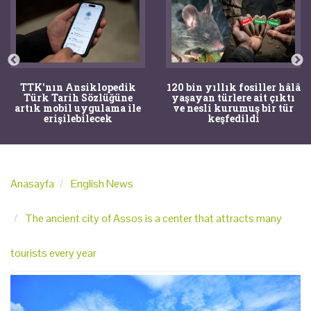
TTK'nın Ansiklopedik
120 bin yıllık fosiller hâlâ
Türk Tarih Sözlüğüne
yaşayan türlere ait çıktı
artık mobil uygulama ile
ve nesli kurumuş bir tür
erişilebilecek
keşfedildi
Anasayfa
English News
The ancient city of Assos is a center that attracts many
tourists every year