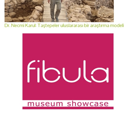
Dr. Necmi Karul: Taştepeler uluslararası bir araştırma modeli