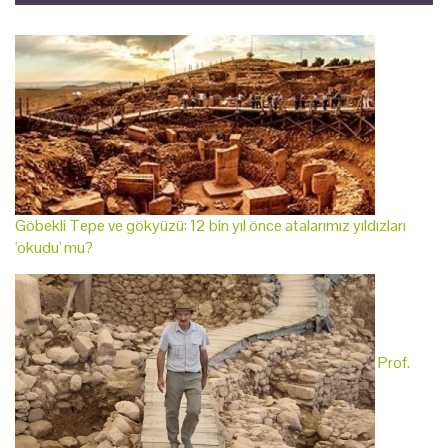
Göbekli Tepe ve gökyüzü: 12 bin yıl önce atalarımız yıldızları
'okudu' mu?
Prof.