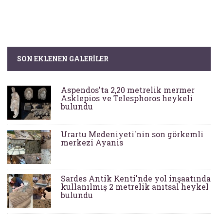
SON EKLENEN GALERILER
Aspendos'ta 2,20 metrelik mermer
Asklepios ve Telesphoros heykeli
bulundu
Urartu Medeniyeti'nin son görkemli
merkezi Ayanis
Sardes Antik Kenti'nde yol inşaatında
kullanılmış 2 metrelik anıtsal heykel
bulundu