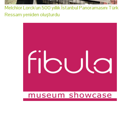
Melchior Lorck'un 500 yıllık İstanbul Panoramasını Türk
Ressam yeniden oluşturdu