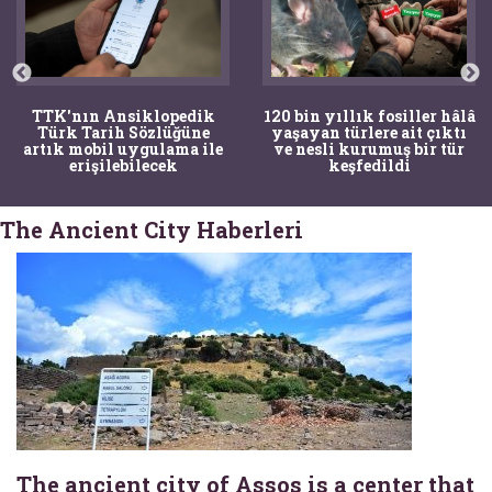
TTK'nın Ansiklopedik
120 bin yıllık fosiller hâlâ
Türk Tarih Sözlüğüne
yaşayan türlere ait çıktı
artık mobil uygulama ile
ve nesli kurumuş bir tür
erişilebilecek
keşfedildi
The Ancient City Haberleri
The ancient city of Assos is a center that