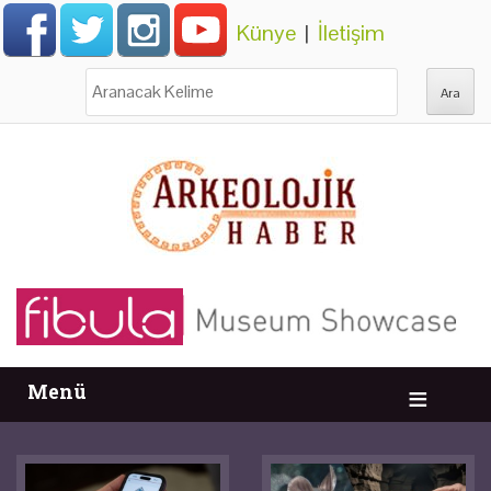
Künye
|
İletişim
Ara:
Menü