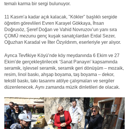
temalı karma bir sergi bulunuyor.
11 Kasım’a kadar açık kalacak, "Kökler" başlıklı sergide
öğretim görevlileri Evren Karayel Gökkaya, İhsan
Doğrusöz, Şeref Doğan ve Vahid Novruzov’un yanı sıra
ÇOMÜ mezunu genç kuşak sanatçılardan Erdal Sezer,
Oğuzhan Karadal ve İlter Özyıldırım, eserleriyle yer alıyor.
Ayrıca Tevfikiye Köyü’nde köy meydanında 6 Ekim ve 27
Ekim’de gerçekleştirilecek ‘Sanat Panayırı’ kapsamında
seramik, işlevsel seramik, seramik geri dönüşüm – mozaik,
resim, linol baskı, ahşap boyama, taş boyama – dekor,
tekstil baskı, takı tasarımı atölye çalışmaları ve sergiler
düzenlenecek. Aynı zamanda müzik dinletileri de olacak.