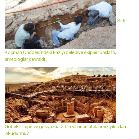
Sıtkı
Koçman Caddesi'ndeki kazıyı belediye ekipleri başlattı,
arkeologlar devraldı
Göbekli Tepe ve gökyüzü: 12 bin yıl önce atalarımız yıldızları
'okudu' mu?