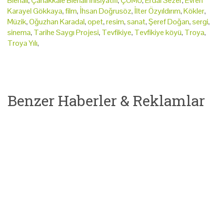
Bienali
,
Çanakkale Bienali İnisiyatifi
,
ÇOMÜ
,
Erdal Sezer
,
Evren
Karayel Gökkaya
,
film
,
İhsan Doğrusöz
,
İlter Özyıldırım
,
Kökler
,
Müzik
,
Oğuzhan Karadal
,
opet
,
resim
,
sanat
,
Şeref Doğan
,
sergi
,
sinema
,
Tarihe Saygı Projesi
,
Tevfikiye
,
Tevfikiye köyü
,
Troya
,
Troya Yılı
,
Benzer Haberler & Reklamlar