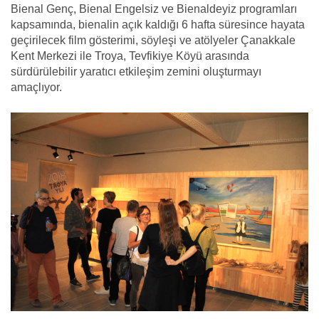
Bienal Genç, Bienal Engelsiz ve Bienaldeyiz programları
kapsamında, bienalin açık kaldığı 6 hafta süresince hayata
geçirilecek film gösterimi, söyleşi ve atölyeler Çanakkale
Kent Merkezi ile Troya, Tevfikiye Köyü arasında
sürdürülebilir yaratıcı etkileşim zemini oluşturmayı
amaçlıyor.