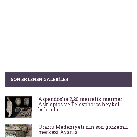
SON EKLENEN GALERILER
Aspendos'ta 2,20 metrelik mermer
Asklepios ve Telesphoros heykeli
bulundu
Urartu Medeniyeti'nin son görkemli
merkezi Ayanis