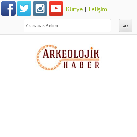
Künye
|
İletişim
Ara: